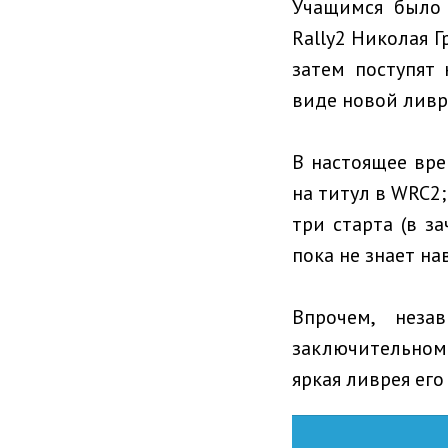
Учащимся было 
Rally2 Николая Г
затем поступят
виде новой ливр
В настоящее вр
на титул в WRC2;
три старта (в з
пока не знает на
Впрочем, нез
заключительном 
яркая ливрея ег