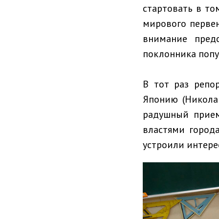
стартовать в то
мирового первен
внимание пред
поклонника попу
В тот раз репо
Японию (Никола
радушный прием
властями города
устроили интере