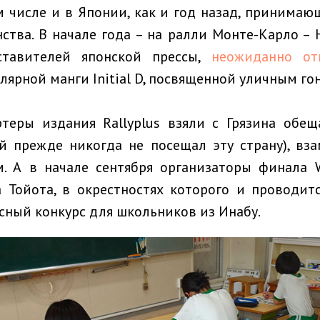
м числе и в Японии, как и год назад, принимаю
ства. В начале года – на ралли Монте-Карло –
ставителей японской прессы,
неожиданно от
лярной манги Initial D, посвященной уличным го
ртеры издания Rallyplus взяли с Грязина обещ
й прежде никогда не посещал эту страну), вза
. А в начале сентября организаторы финала 
 Тойота, в окрестностях которого и проводит
сный конкурс для школьников из Инабу.