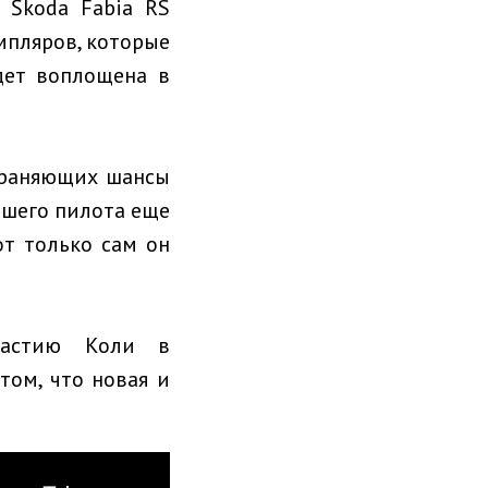
 Škoda Fabia RS
емпляров, которые
дет воплощена в
храняющих шансы
нашего пилота еще
от только сам он
частию Коли в
том, что новая и