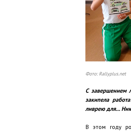
Фото: Rallyplus.net
С завершением 
закипела работ
ливрею для... Ни
В этом году р