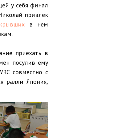
щей у себя финал
 Николай привлек
крывших
в нем
нкам.
ание приехать в
мен посулив ему
WRC совместно с
ся ралли Япония,