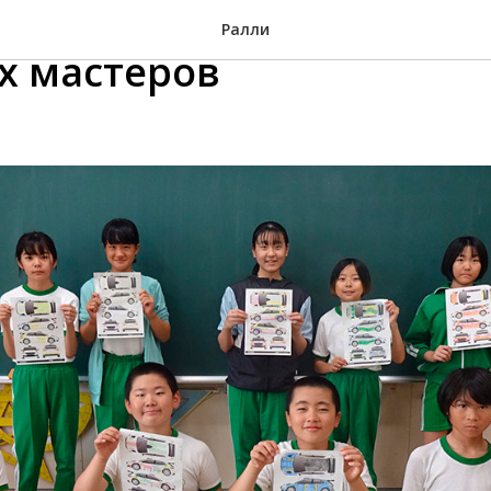
иврея Николая Грязина –
Ралли
х мастеров