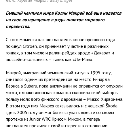
Фото: Reporter Images / Getty Images
Бывший чемпион мира Колин Макрей всё еще надеется
на свое возвращение в ряды пилотов мирового
первенства.
С того момента как шотландец в конце прошлого года
покинул Citroën, он принимает участие в различных
гонках, в том числе и ралли-рейдах вроде «Дакара» и
шоссейно-кольцевых – таких как «Ле-Ман».
Макрей, выигравший чемпионский титул в 1995 году,
считался одним из претендентов на место Ричарда
Бёрнса в Subaru, пока англичанин не оправится от опухоли
мозга, однако японская команда склонила свой выбор в
пользу молодого финского дарования – Микко Хирвонена.
В этом году имя Макрея связывалось и с чешской Škoda,
где в 2005 году он мог бы выступать вместе со своим
протеже из Junior WRC Крисом Миком, а теперь
шотландец проявляет свой интерес и в отношении