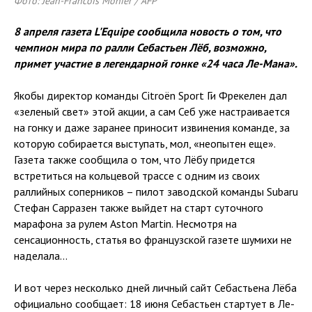
Фото: Jean-Francois Monier / AFP
8 апреля газета L'Equipe сообщила новость о том, что
чемпион мира по ралли Себастьен Лёб, возможно,
примет участие в легендарной гонке «24 часа Ле-Мана».
Якобы директор команды Citroën Sport Ги Фрекелен дал
«зеленый свет» этой акции, а сам Себ уже настраивается
на гонку и даже заранее приносит извинения команде, за
которую собирается выступать, мол, «неопытен еще».
Газета также сообщила о том, что Лёбу придется
встретиться на кольцевой трассе с одним из своих
раллийных соперников – пилот заводской команды Subaru
Стефан Сарразен также выйдет на старт суточного
марафона за рулем Aston Martin. Несмотря на
сенсационность, статья во французской газете шумихи не
наделала...
И вот через несколько дней личный сайт Себастьена Лёба
официально сообщает: 18 июня Себастьен стартует в Ле-