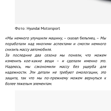
Фото: Hyundai Motorsport
«
Мы немного улучшили машину
, – сказал бельгиец. –
Мы
поработали над многими аспектами и смогли
немного
снизить массу автомобиля.
За последние два
сезона
мы поняли, что можем
изменить
кое-какие
вещи
– и сделали
именно это.
Надеюсь, мы сэкономили
массу
без ущерба для
надежности. Эт
и детали не требуют омологации, это
защита
,
так что мы
по-прежнему
можем вернуться к
более тяжелым
элементам
.