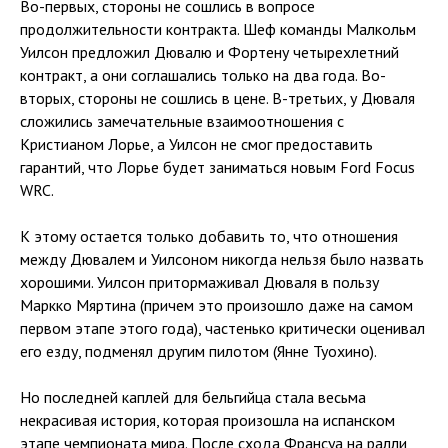
Во-первых, стороны не сошлись в вопросе
продолжительности контракта. Шеф команды Малкольм
Уилсон предложил Дювалю и Фортену четырехлетний
контракт, а они соглашались только на два года. Во-
вторых, стороны не сошлись в цене. В-третьих, у Дюваля
сложились замечательные взаимоотношения с
Кристианом Лорье, а Уилсон не смог предоставить
гарантий, что Лорье будет заниматься новым Ford Focus
WRC.
К этому остается только добавить то, что отношения
между Дювалем и Уилсоном никогда нельзя было назвать
хорошими. Уилсон притормаживал Дюваля в пользу
Маркко Мяртина (причем это произошло даже на самом
первом этапе этого года), частенько критически оценивал
его езду, подменял другим пилотом (Янне Туохино).
Но последней каплей для бельгийца стала весьма
некрасивая история, которая произошла на испанском
этапе чемпионата мира. После схода Франсуа на ралли