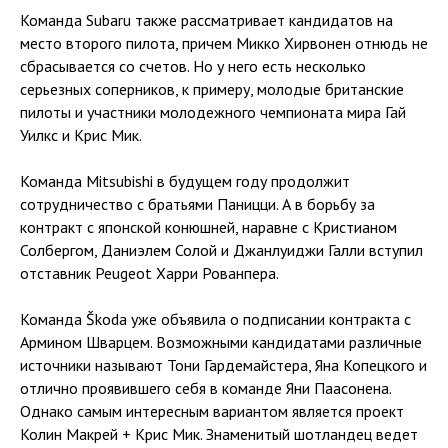
Команда Subaru также рассматривает кандидатов на
место второго пилота, причем Микко Хирвонен отнюдь не
сбрасывается со счетов. Но у него есть несколько
серьезных соперников, к примеру, молодые британские
пилоты и участники молодежного чемпионата мира Гай
Уилкс и Крис Мик.
Команда Mitsubishi в будущем году продолжит
сотрудничество с братьями Паницци. А в борьбу за
контракт с японской конюшней, наравне с Кристианом
Солбергом, Даниэлем Солой и Джанлуиджи Галли вступил
отставник Peugeot Харри Рованпера.
Команда Škoda уже объявила о подписании контракта с
Армином Шварцем. Возможными кандидатами различные
источники называют Тони Гардемайстера, Яна Копецкого и
отлично проявившего себя в команде Яни Паасонена.
Однако самым интересным вариантом является проект
Колин Макрей + Крис Мик. Знаменитый шотландец ведет