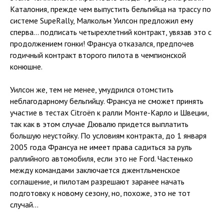
Каталония, прежде чем выпустить бельгийца на трассу по
системе SupeRally, Малкольм Уилсон предложил ему
сперва... подписать четырехлетний контракт, увязав это с
продолжением гонки! Франсуа отказался, предпочев
годичный контракт второго пилота в чемпионской
конюшне.
Уилсон же, тем не менее, умудрился отомстить
неблагодарному бельгийцу. Франсуа не сможет принять
участие в тестах Citroën к ралли Монте-Карло и Швеции,
так как в этом случае Дювалю придется выплатить
большую неустойку. По условиям контракта, до 1 января
2005 года Франсуа не имеет права садиться за руль
раллийного автомобиля, если это не Ford. Частенько
между командами заключается джентльменское
соглашение, и пилотам разрешают заранее начать
подготовку к новому сезону, но, похоже, это не тот
случай...