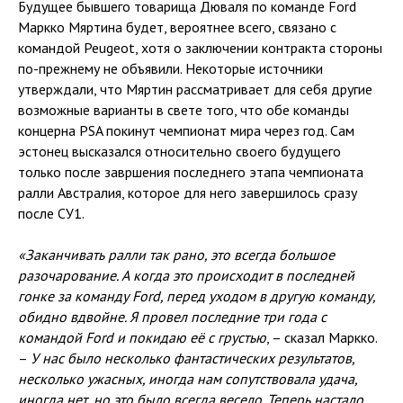
Будущее бывшего товарища Дюваля по команде Ford
Маркко Мяртина будет, вероятнее всего, связано с
командой Peugeot, хотя о заключении контракта стороны
по-прежнему не объявили. Некоторые источники
утверждали, что Мяртин рассматривает для себя другие
возможные варианты в свете того, что обе команды
концерна PSA покинут чемпионат мира через год. Сам
эстонец высказался относительно своего будущего
только после завршения последнего этапа чемпионата
ралли Австралия, которое для него завершилось сразу
после СУ1.
«Заканчивать ралли так рано, это всегда большое
разочарование. А когда это происходит в последней
гонке за команду Ford, перед уходом в другую команду,
обидно вдвойне. Я провел последние три года с
командой Ford и покидаю её с грустью
, – сказал Маркко.
–
У нас было несколько фантастических результатов,
несколько ужасных, иногда нам сопутствовала удача,
иногда нет, но это было всегда весело. Теперь настало