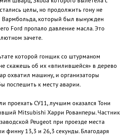
мин Шварц, Škoda которого вылетела с
остались целы, но продолжить гону не
и Вармбольда, который был вынужден
 его Ford пропало давление масла. Это
олютном зачете.
льтате которой гонщик со штурманом
 не скажешь об их «впилившейся» в дерево
жар охватил машину, и организаторы
ы поспешить к месту аварии.
ели проехать СУ11, лучшим оказался Тони
ивший Mitsubishi Харри Рованперы. Частник
 заводской Peugeot при проезде места
 финну 13,3 и 26,3 секунды. Благодаря