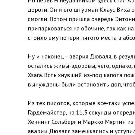
Но первым неудачником здесь стал Ар
дороги. Он и его штурман Клаус Виха 
смогли. Потом пришла очередь Энтон
припарковаться на обочине, так как на
стоило ему потери пятого места в абс
Ну и наконец – авария Дюваля, в резу
остались живы-здоровы, чего, однако,
Xsara. Вспыхнувший из-под капота по
вынуждены были остановить доп, чтоб
Из тех пилотов, которые все-таки усп
Гардемайстер, на 11,3 секунды оперед
Хеннинг Сольберг и Маркко Мяртин из
аварии Дюваля замешкались и уступили