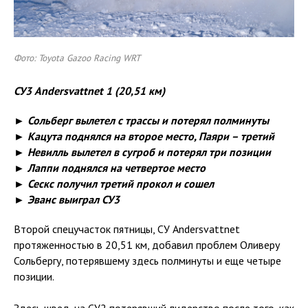
Фото: Toyota Gazoo Racing WRT
СУ3
Andersvattnet
1 (20,51 км)
► Сольберг вылетел с трассы и потерял полминуты
► Кацута поднялся на второе место, Паяри – третий
► Невилль вылетел в сугроб и потерял три позиции
► Лаппи поднялся на четвертое место
► Сескс получил третий прокол и сошел
► Эванс выиграл СУ3
Второй спецучасток пятницы, СУ Andersvattnet
протяженностью в 20,51 км, добавил проблем Оливеру
Сольбергу, потерявшему здесь полминуты и еще четыре
позиции.