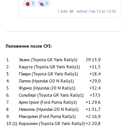
Положение после СУ3:
1.
Эванс (Toyota GR Yaris Rally1)
29:13,9
2.
Кацута (Toyota GR Yaris Rally1)
+11,5
3.
Паяри (Toyota GR Yaris Rally1)
+18,4
4.
Лаппи (Hyundai i20 N Rally1)
+29,0
5.
Фурмо (Hyundai i20 N Rally1)
+32,4
6.
Сольберг (Toyota GR Yaris Rally1)
+37,5
7.
Армстронг (Ford Puma Rally1)
+1:29,6
8.
Невилль (Hyundai i20 N Rally1)
+1:31,7
9.
Макэрлин (Ford Puma Rally1)
+2:16,9
10 (1).
Корхонен (Toyota GR Yaris Rally2)
+2:20,8