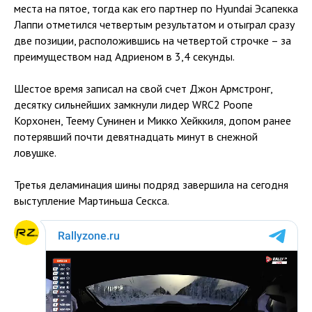
места на пятое, тогда как его партнер по Hyundai Эсапекка
Лаппи отметился четвертым результатом и отыграл сразу
две позиции, расположившись на четвертой строчке – за
преимуществом над Адриеном в 3,4 секунды.
Шестое время записал на свой счет Джон Армстронг,
десятку сильнейших замкнули лидер WRC2 Роопе
Корхонен, Теему Сунинен и Микко Хейккиля, допом ранее
потерявший почти девятнадцать минут в снежной
ловушке.
Третья деламинация шины подряд завершила на сегодня
выступление Мартиньша Сескса.