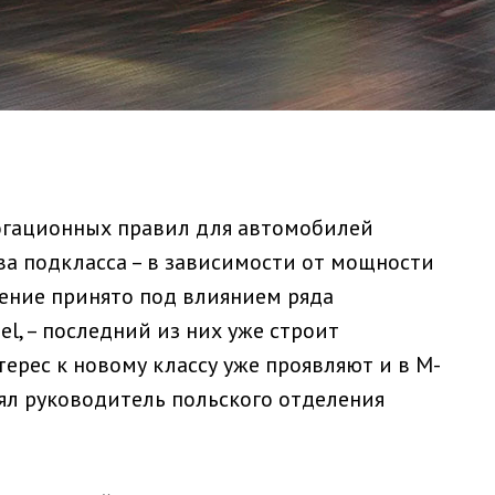
логационных правил для автомобилей
два подкласса – в зависимости от мощности
шение принято под влиянием ряда
l, – последний из них уже строит
ерес к новому классу уже проявляют и в M-
лял руководитель польского отделения