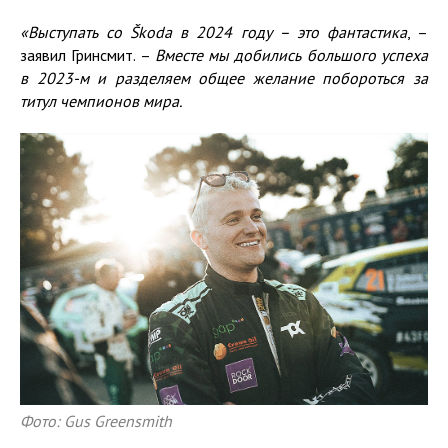
«Выступать со Š
koda
в 2024 году – это
фантастика
, –
заявил Гринсмит. –
Вместе мы
добились большого успеха
в 2023
-м
и разделяем
общ
ее желание
побороться за
титул чемпион
ов
мира.
Фото: Gus Greensmith