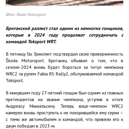
Фото: Škoda Motorsport
Британский раллист
стал одним из немногих гонщиков,
которые в
2024
году продолжат
сотрудничать с
командой
Toksport
WRT
.
В пятницу Гас Гринсмит подтвердил свою приверженность
Škoda Motorsport. Британец объявил о том, что в
сезоне-2024 вновь будет бороться за титул чемпиона
WRC2 за рулем Fabia RS Rally2, обслуживаемой командой
Toksport.
В минувшем году 27-летний гонщик был одним из главных
претендентов на звание чемпиона, уступив в итоге
Андреасу Миккельсену. Теперь вице-чемпион WRC2
намерен вновь приступить к не покорившейся ему серии –
с теми же автомобилем и командой, что привели его к
двум победам в 2023-м.