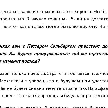
о, что мы заняли седьмое место – хорошо. Мы б
 произошло. В начале гонки мы были на доста
 не этот камень, всё могло быть по-другому. На 
нках вам с Петтером Сольбергом предстоит дог
roën. Вы будете придерживаться той же стратеги
а изменит подход?
езон только начался. Стратегия остается прежне
Мексике и я уверен, что в будущем нам удастс
Мы не будем сильно менять стратегию. На асфа
поедет Стефан Сарразен, а я буду набираться оп
быстры на гравии. В прошлом сезоне бывало,