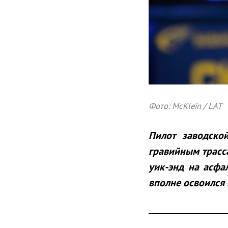
Фото: McKlein / LAT
Пилот заводско
гравийным трасс
уик-энд на асфа
вполне освоился 