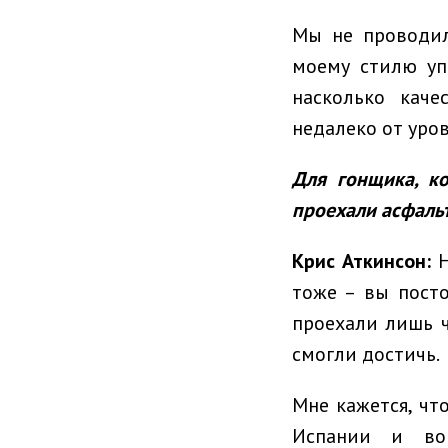
Мы не проводил
моему стилю уп
насколько каче
недалеко от уро
Для гонщика, к
проехали асфальт
Крис Аткинсон:
Н
тоже – вы пост
проехали лишь ч
смогли достичь.
Мне кажется, чт
Испании и во