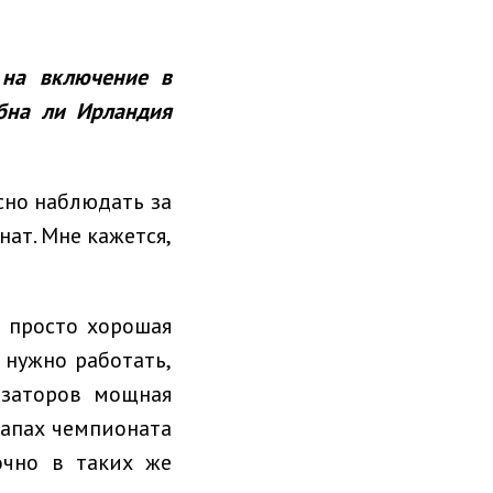
 на включение в
бна ли Ирландия
есно наблюдать за
нат. Мне кажется,
е просто хорошая
и нужно работать,
изаторов мощная
тапах чемпионата
очно в таких же