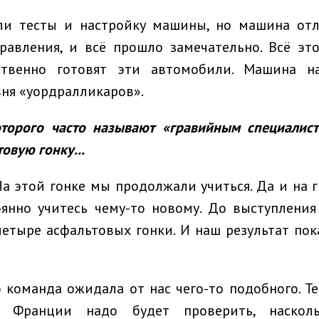
и тесты и настройку машины, но машина от
равления, и всё прошло замечательно. Всё это
ственно готовят эти автомобили. Машина н
вня «уордралликаров».
оторого часто называют «гравийным специалист
овую гонку...
а этой гонке мы продолжали учиться. Да и на 
оянно учитесь чему-то новому. До выступлени
етыре асфальтовых гонки. И наш результат пок
о команда ожидала от нас чего-то подобного. Те
 Франции надо будет проверить, наскол