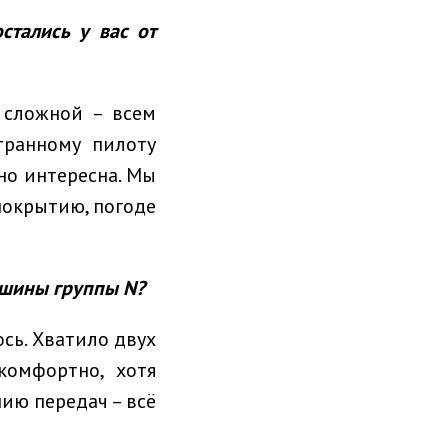
стались у вас от
 сложной – всем
транному пилоту
но интересна. Мы
покрытию, погоде
машины группы N?
ось. Хватило двух
комфортно, хотя
ию передач – всё