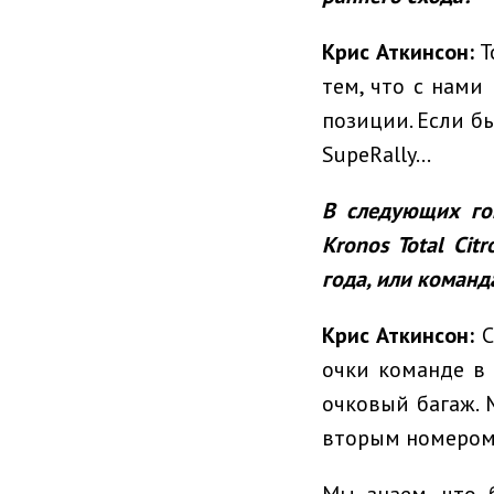
Крис Аткинсон:
Т
тем, что с нами
позиции. Если бы
SupeRally...
В следующих го
Kronos Total Cit
года, или команд
Крис Аткинсон:
С
очки команде в 
очковый багаж. 
вторым номером 
Мы знаем, что 