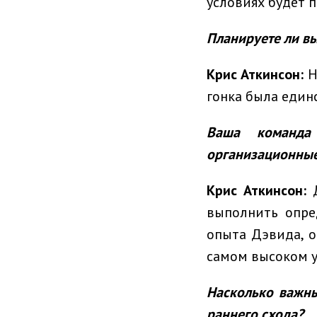
условиях будет 
Планируете ли вы
Крис Аткинсон:
Н
гонка была един
Ваша команда
организационные
Крис Аткинсон:
Д
выполнить опре
опыта Дэвида, о
самом высоком у
Насколько важн
раннего схода?