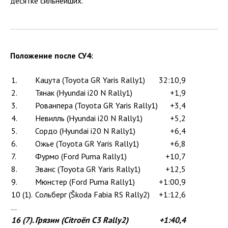
десятке сильнейших.
Положение после СУ4:
1.
Кацута (Toyota GR Yaris Rally1)
32:10,9
2.
Тянак (Hyundai i20 N Rally1)
+1,9
3.
Рованпера (Toyota GR Yaris Rally1)
+3,4
4.
Невилль (Hyundai i20 N Rally1)
+5,2
5.
Сордо (Hyundai i20 N Rally1)
+6,4
6.
Ожье (Toyota GR Yaris Rally1)
+6,8
7.
Фурмо (Ford Puma Rally1)
+10,7
8.
Эванс (Toyota GR Yaris Rally1)
+12,5
9.
Мюнстер (Ford Puma Rally1)
+1:00,9
10 (1).
Сольберг (Škoda Fabia RS Rally2)
+1:12,6
...
16 (7).
Грязин (Citroën C3 Rally2)
+1:40,4