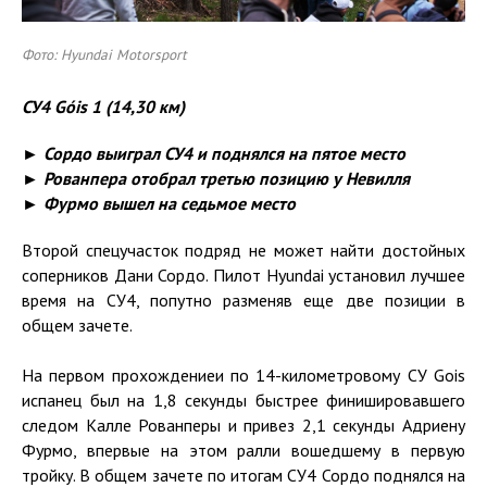
Фото: Hyundai Motorsport
СУ4
Góis
1 (14,30 км)
► Сордо выиграл СУ4 и поднялся на пятое место
► Рованпера отобрал третью позицию у Невилля
► Фурмо вышел на седьмое место
Второй спецучасток подряд не может найти достойных
соперников Дани Сордо. Пилот Hyundai установил лучшее
время на СУ4, попутно разменяв еще две позиции в
общем зачете.
На первом прохождениеи по 14-километровому СУ Gois
испанец был на 1,8 секунды быстрее финишировавшего
следом Калле Рованперы и привез 2,1 секунды Адриену
Фурмо, впервые на этом ралли вошедшему в первую
тройку. В общем зачете по итогам СУ4 Сордо поднялся на