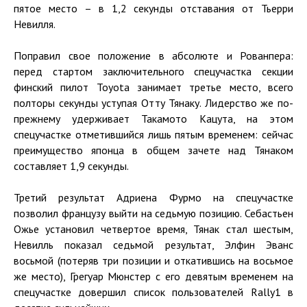
пятое место – в 1,2 секунды отставания от Тьерри
Невилля.
Поправил свое положение в абсолюте и Рованпера:
перед стартом заключительного спецучастка секции
финский пилот Toyota занимает третье место, всего
полторы секунды уступая Отту Тянаку. Лидерство же по-
прежнему удерживает Такамото Кацута, на этом
спецучастке отметившийся лишь пятым временем: сейчас
преимущество японца в общем зачете над Тянаком
составляет 1,9 секунды.
Третий результат Адриена Фурмо на спецучастке
позволил французу выйти на седьмую позицию. Себастьен
Ожье установил четвертое время, Тянак стал шестым,
Невилль показал седьмой результат, Элфин Эванс
восьмой (потеряв три позиции и откатившись на восьмое
же место), Грегуар Мюнстер с его девятым временем на
спецучастке довершил список пользователей Rally1 в