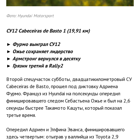
Фото: Hyundai Motorsport
СУ12 Cabeceiras
de
Basto 1 (19,91 км)
► Фурмо выиграл СУ12
► Ожье сохраняет лидерство
► Армстронг вернулся в десятку
► Грязин третий в Rally2
Второй спецучасток субботы, двадцатикилометровый СУ
Cabeceiras de Basto, прошел под диктовку Адриена
Фурмо. Француз из Hyundai на полсекунды опередил
финишировавшего следом Себастьена Ожье и был на 2,6
секунды быстрее Такамото Кацуты, который показал
третье время.
Опередил Адриен и Элфина Эванса, финишировавшего
здесь четвертым: отыграв у валлийца из Toyota 2,9