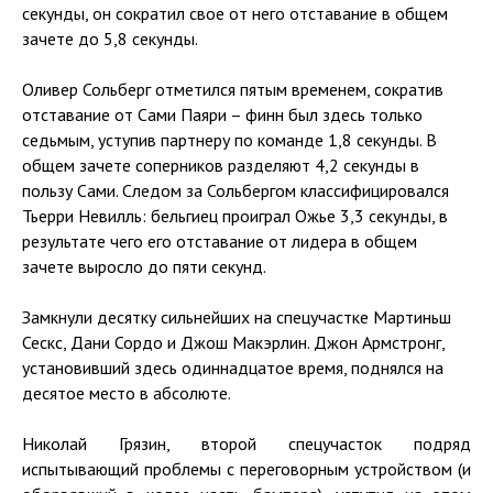
секунды, он сократил свое от него отставание в общем
зачете до 5,8 секунды.
Оливер Сольберг отметился пятым временем, сократив
отставание от Сами Паяри – финн был здесь только
седьмым, уступив партнеру по команде 1,8 секунды. В
общем зачете соперников разделяют 4,2 секунды в
пользу Сами. Следом за Сольбергом классифицировался
Тьерри Невилль: бельгиец проиграл Ожье 3,3 секунды, в
результате чего его отставание от лидера в общем
зачете выросло до пяти секунд.
Замкнули десятку сильнейших на спецучастке Мартиньш
Сескс, Дани Сордо и Джош Макэрлин. Джон Армстронг,
установивший здесь одиннадцатое время, поднялся на
десятое место в абсолюте.
Николай Грязин, второй спецучасток подряд
испытывающий проблемы с переговорным устройством (и