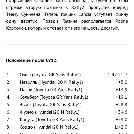
оборвавший в колее часть бампера), уступил на этом
отрезке вторую позицию в Rally2, пропустив вперед
Теему Сунинена. Теперь гонщик Lancia уступает финну
одну десятую. Позади Грязина располагается Роопе
Корхонен, который отстает от него на шесть десятых.
Положение после СУ12:
1.
Ожье (Toyota GR Yaris Rally1)
1:47:21,7
2.
Невилль (Hyundai i20 N Rally1)
+5,0
3.
Паяри (Toyota GR Yaris Rally1)
+14,9
4.
Сольберг (Toyota GR Yaris Rally1)
+19,1
5.
Эванс (Toyota GR Yaris Rally1)
+28,8
6.
Фурмо (Hyundai i20 N Rally1)
+34,6
7.
Кацута (Toyota GR Yaris Rally1)
+54,0
8.
Сордо (Hyundai i20 N Rally1)
+1:42,0