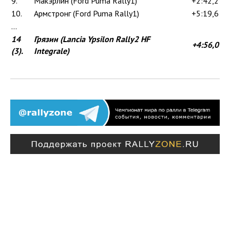
9.
Макэрлин (Ford Puma Rally1)
+2:42,2
10.
Армстронг (Ford Puma Rally1)
+5:19,6
...
14
Грязин (Lancia Ypsilon Rally2 HF
+4:56,0
(3).
Integrale)