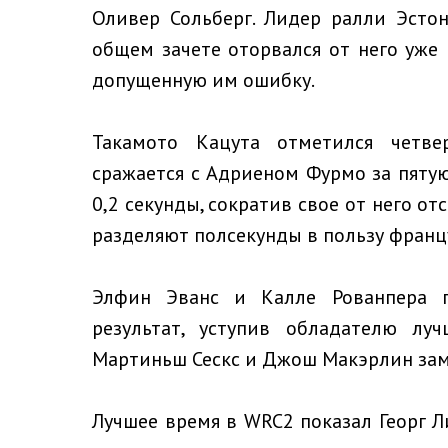
Оливер Сольберг. Лидер ралли Эстон
общем зачете оторвался от него уже
допущенную им ошибку.
Такамото Кацута отметился четве
сражается с Адриеном Фурмо за пятую
0,2 секунды, сократив свое от него от
разделяют полсекунды в пользу франц
Элфин Эванс и Калле Рованпера 
результат, уступив обладателю лу
Мартиньш Сескс и Джош Макэрлин замк
Лучшее время в WRC2 показал Георг Л