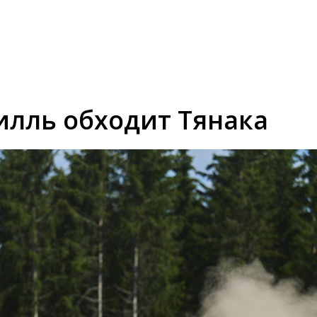
вилль обходит Тянака