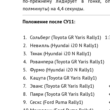
по-прежнему лидирует в гонке, о
полминуты) на 4,4 секунды.
Положение после СУ11:
1.
Сольберг (Toyota GR Yaris Rally1)
1:
2.
Невилль (Hyundai i20 N Rally1)
3.
Тянак (Hyundai i20 N Rally1)
4.
Рованпера (Toyota GR Yaris Rally1)
5.
Фурмо (Hyundai i20 N Rally1)
6.
Кацута (Toyota GR Yaris Rally1)
7.
Эванс (Toyota GR Yaris Rally1)
8.
Паяри (Toyota GR Yaris Rally1)
9.
Сескс (Ford Puma Rally1)