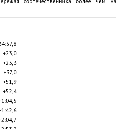
пережая соотечественника более чем на
34:57,8
+23,0
+23,3
+37,0
+51,9
+52,4
+1:04,5
+1:42,6
+2:04,7