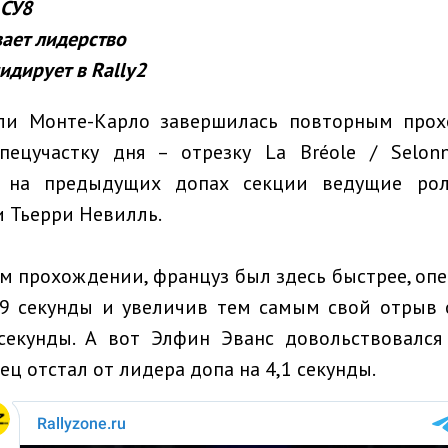
 СУ8
ает лидерство
идирует в Rally2
ли Монте-Карло завершилась повторным про
пецучастку дня – отрезку La Bréole / Selon
и на предыдущих допах секции ведущие рол
и Тьерри Невилль.
ем прохождении, француз был здесь быстрее, оп
2,9 секунды и увеличив тем самым свой отрыв 
 секунды. А вот Элфин Эванс довольствовался
ц отстал от лидера допа на 4,1 секунды.