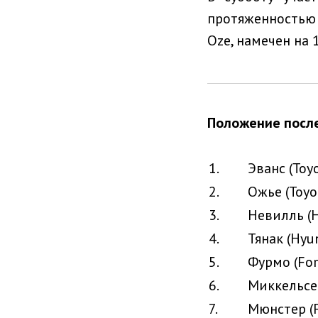
протяженностью 
Oze, намечен на 
Положение после
1.
Эванс (Toyo
2.
Ожье (Toyot
3.
Невилль (H
4.
Тянак (Hyun
5.
Фурмо (For
6.
Миккельсен
7.
Мюнстер (F