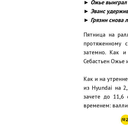
► Ожье выиграл
► Эванс удержив
► Грязин снова л
Пятница на рал
протяженному с
затемно. Как 
Себастьен Ожье 
Как и на утренн
из Hyundai на 
зачете до 11,6
временем: валлие