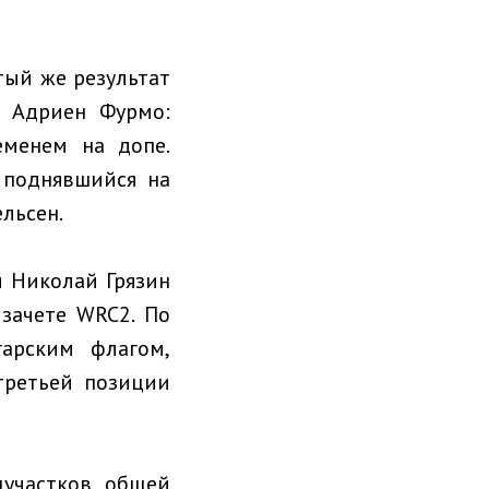
тый же результат
я Адриен Фурмо:
еменем на допе.
 поднявшийся на
льсен.
й Николай Грязин
 зачете WRC2. По
арским флагом,
третьей позиции
цучастков общей