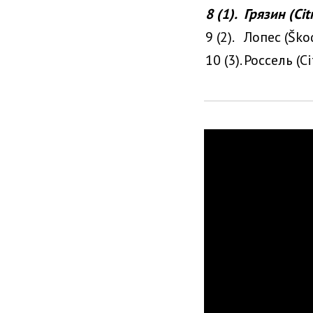
8 (1).
Грязин (Cit
9 (2).
Лопес (Ško
10 (3).
Россель (Ci