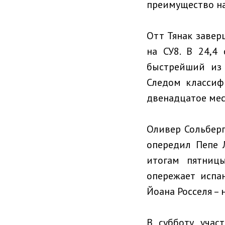
преимущество на
Отт Тянак завер
на СУ8. В 24,4
быстрейший из 
Следом классиф
двенадцатое мес
Оливер Сольберг
опередил Пепе Л
итогам пятниц
опережает испа
Йоана Росселя – 
В субботу учас