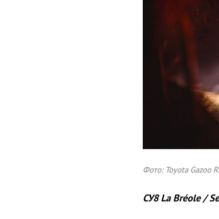
Фото: Toyota Gazoo 
СУ8 La Bréole / S