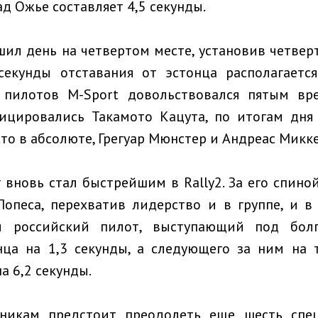
д Ожье составляет 4,5 секунды.
шил день на четвертом месте, установив четвер
 секунды отставания от эстонца располагаетс
пилотов M-Sport довольствовался пятым вр
ицировались Такамото Кацута, по итогам дня
то в абсолюте, Грегуар Мюнстер и Андреас Микке
 вновь стал быстрейшим в Rally2. За его спино
опеса, перехватив лидерство и в группе, и в
ы российский пилот, выступающий под болг
нца на 1,3 секунды, а следующего за ним на 
на 6,2 секунды.
тникам предстоит преодолеть еще шесть спе