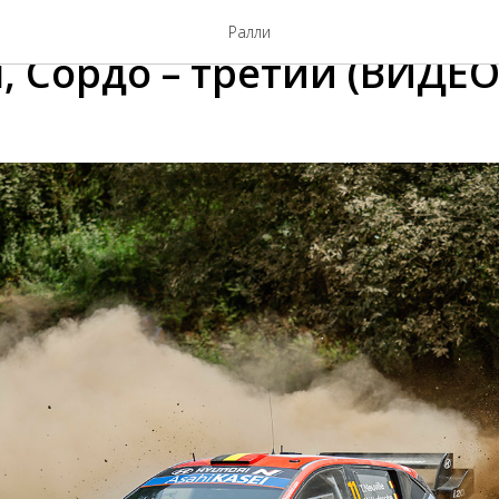
ортугалия, СУ8: проблем
Ралли
, Сордо – третий (ВИДЕО