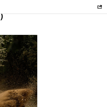
ы у
)