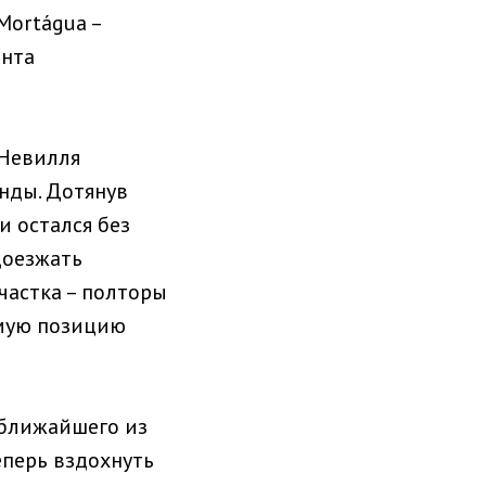
Mortágua –
ента
 Невилля
унды. Дотянув
и остался без
доезжать
частка – полторы
ьмую позицию
 ближайшего из
еперь вздохнуть