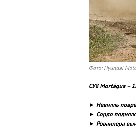
Фото: Hyundai Moto
СУ8 Mortágua – 1
► Невилль повре
► Сордо поднялся
► Рованпера выи