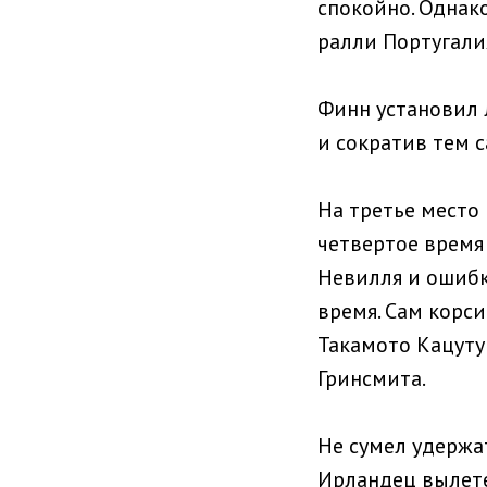
спокойно. Однак
ралли Португалия
Финн установил л
и сократив тем с
На третье место
четвертое время 
Невилля и ошибк
время. Сам корси
Такамото Кацуту 
Гринсмита.
Не сумел удержат
Ирландец вылете