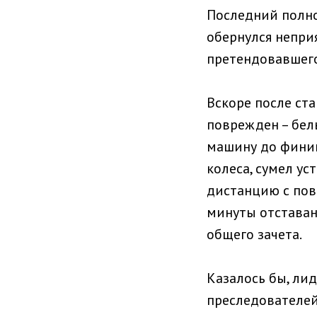
Последний полно
обернулся непри
претендовавшего
Вскоре после ст
поврежден – бел
машину до финиш
колеса, сумел ус
дистанцию с пов
минуты отставан
общего зачета.
Казалось бы, ли
преследователей