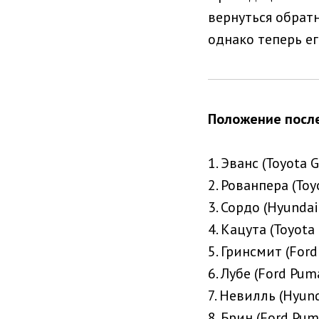
вернуться обрат
однако теперь е
Положение после
1. Эванс (Toyota G
2. Рованпера (Toy
3. Сордо (Hyundai
4. Кацута (Toyota 
5. Гринсмит (Ford
6. Лубе (Ford Pum
7. Невилль (Hyund
8. Брин (Ford Pum