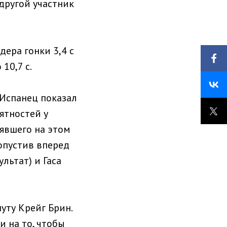
другой участник
дера гонки 3,4 с
10,7 с.
 Испанец показал
ятностей у
рявшего на этом
ропустив вперед
льтат) и Гаса
уту Крейг Брин.
 на то, чтобы