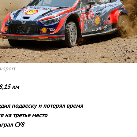
rsport
8,15 км
дил подвеску и потерял время
 на третье место
грал СУ8