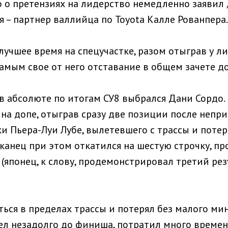
о о претензиях на лидерство немедленно заявил 
 – партнер валлийца по Toyota Калле Рованпера.
учшее время на спецучастке, разом отыграв у ли
амым свое от него отставание в общем зачете до 
 в абсолюте по итогам СУ8 выбрался Дани Сордо.
на допе, отыграв сразу две позиции после непри
и Пьера-Луи Лубе, вылетевшего с трассы и поте
канец при этом откатился на шестую строчку, п
(японец, к слову, продемонстрировал третий резу
ься в пределах трассы и потерял без малого мин
л незадолго до финиша, потратил много времени