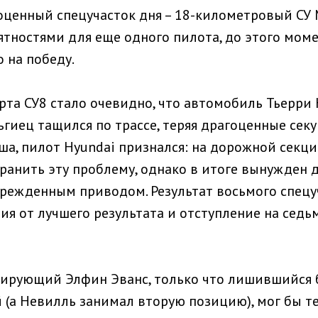
ценный спецучасток дня – 18-километровый СУ 
ятностями для еще одного пилота, до этого мом
 на победу.
арта СУ8 стало очевидно, что автомобиль Тьерри
ьгиец тащился по трассе, теряя драгоценные сек
а, пилот Hyundai признался: на дорожной секци
транить эту проблему, однако в итоге вынужден 
режденным приводом. Результат восьмого спецу
ия от лучшего результата и отступление на сед
дирующий Элфин Эванс, только что лишившийся
 (а Невилль занимал вторую позицию), мог бы т