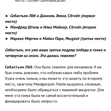
Фото: Citroën Communication
► Себастьен Лёб и Даниэль Элена, Citroën (первое
место)
► Манфред Штоль и Илка Майнор, Citroën (второе
место)
► Маркко Мяртин и Майкл Парк, Peugeot (третье место)
Себастьен, это уже ваша третья подряд победа в гонке и
четвертая за сезон. Эта далась тяжелее?
Себастьен Лёб:
Она была тяжелее для механиков. Я же
был очень доволен, что избежал каких-либо проблем.
Xsara очень сильна, и вы можете это видеть по второму
месту, занятому Манфредом. Ралли выдалось сложным,
необходимо было обращаться с машиной аккуратно. Для
меня эта гонка была не самой восхитительной и
финишировать было непросто.