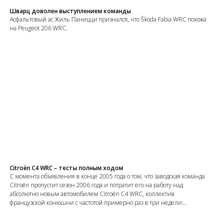
Шварц доволен выступлением команды
Асфальтовый ас Жиль Паницци признался, что Škoda Fabia WRC похожа
на Peugeot 206 WRC.
Citroën C4 WRC – тесты полным ходом
С момента объявления в конце 2005 года о том, что заводская команда
Citroën пропустит сезон 2006 года и потратит его на работу над
абсолютно новым автомобилем Citroën C4 WRC, коллектив
французской конюшни с частотой примерно раз в три недели...