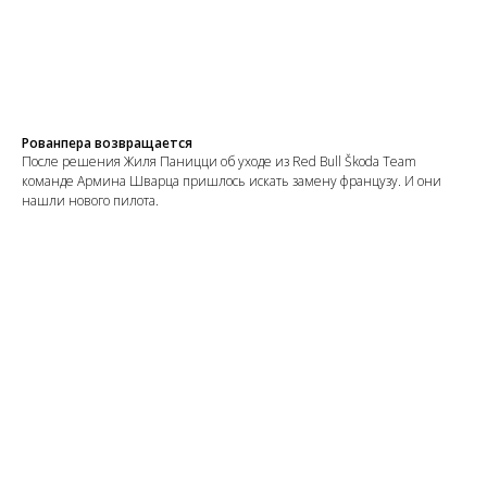
Рованпера возвращается
После решения Жиля Паницци об уходе из Red Bull Škoda Team
команде Армина Шварца пришлось искать замену французу. И они
нашли нового пилота.