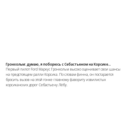
Гронхольм: думаю, я поборюсь с Себастьеном на Корсике...
Первый пилот Ford Маркус Гронхольм высоко оценивает свои шансы
на предстоящем ралли Корсика. По словам финна, он постарается
бросить вызов на этой гонке главному фавориту извилистых
корсиканских дорог Себастьену Лёбу.