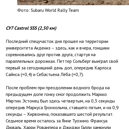
Фото: Subaru World Rally Team
СУ7 Castrol SSS (2,50 км)
Последний спецучасток дня прошел на территории
университета Акдениз – здесь, как и вчера, гонщики
соревновались друг против друга, стартуя на
параллельных дорожках. Петтер Сольберг выиграл свой
первый за сегодняшний день доп, опередив Карлоса
Сайнса (+0,4) и Себастьена Лёба (+0,7).
После проблем при преодолении водного брода на
предыдущем допе гонку смог продолжить Маркко
Мяртин. Эстонец был здесь четвертым, на 0,3 секунды
опередив Маркуса Гронхольма, ставшего пятым, и на 0,9
секунды – Хирвонена, показавшего шестой результат.
Седьмое время осталось за Янне Туохино. Франсуа
Дюваль, Харри Рованпера и Джиджи Галли замкнули