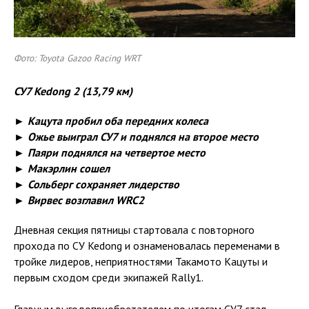
Фото: Toyota Gazoo Racing WRT
СУ7
Kedong
2 (13,79 км)
► Кацута пробил оба передних колеса
► Ожье выиграл СУ7 и поднялся на второе место
► Паяри поднялся на четвертое место
► Макэрлин сошел
► Сольберг сохраняет лидерство
► Вирвес возглавил WRC2
Дневная секция пятницы стартовала с повторного
прохода по СУ Kedong и ознаменовалась переменами в
тройке лидеров, неприятностями Такамото Кацуты и
первым сходом среди экипажей Rally1.