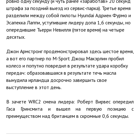
ровно одну секунду (и чуть ранее «заработав» 20 секунд
штрафа за поздний выезд из сервис-парка). Третье время
разделили между собой пилоты Hyundai Адриен Фурмо и
Эсапекка Лаппи, уступившие лидеру допа 1,6 секунды, но
опередившие Тьерри Невилля (пятое время) на четыре
десятых.
Джон Армстронг продемонстрировал здесь шестое время,
а вот его партнер по M-Sport Джош Макэрлин пробил
колесо и попутно повредил в результате удара коробку
передач: образовавшаяся в результате течь масла
вынудила ирландца досрочно завершить свое
выступление в этот день.
В зачете WRC2 смена лидера: Роберт Вирвес опередил
Гаса Гринсмита и вышел на первую позицию с
преимуществом над британцем в скромные 0,6 секунды.