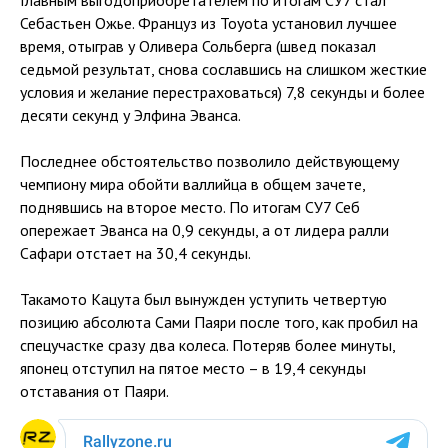
Главным выгодоприобретателем по итогам СУ7 стал
Себастьен Ожье. Француз из Toyota установил лучшее
время, отыграв у Оливера Сольберга (швед показал
седьмой результат, снова сославшись на слишком жесткие
условия и желание перестраховаться) 7,8 секунды и более
десяти секунд у Элфина Эванса.
Последнее обстоятельство позволило действующему
чемпиону мира обойти валлийца в общем зачете,
поднявшись на второе место. По итогам СУ7 Себ
опережает Эванса на 0,9 секунды, а от лидера ралли
Сафари отстает на 30,4 секунды.
Такамото Кацута был вынужден уступить четвертую
позицию абсолюта Сами Паяри после того, как пробил на
спецучастке сразу два колеса. Потеряв более минуты,
японец отступил на пятое место – в 19,4 секунды
отставания от Паяри.