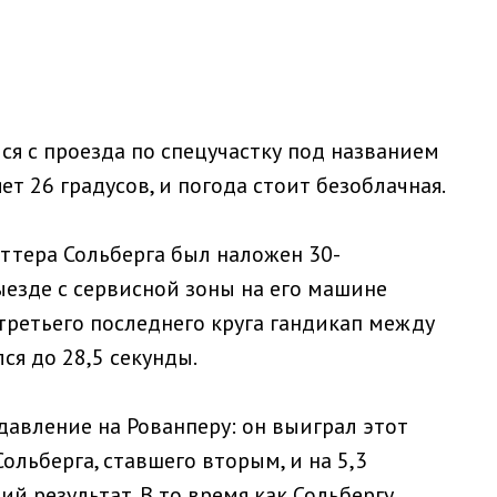
ся с проезда по спецучастку под названием
ет 26 градусов, и погода стоит безоблачная.
еттера Сольберга был наложен 30-
ыезде с сервисной зоны на его машине
третьего последнего круга гандикап между
я до 28,5 секунды.
давление на Рованперу: он выиграл этот
Сольберга, ставшего вторым, и на 5,3
ий результат. В то время как Сольбергу