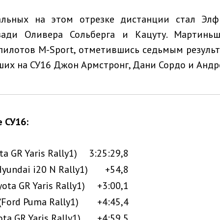
льных на этом отрезке дистанции стал Элф
ади Оливера Сольберга и Кацуту. Мартиньш
илотов M-Sport, отметившись седьмым результ
ших на СУ16 Джон Армстронг, Дани Сордо и Андр
 СУ16:
a GR Yaris Rally1)
3:25:29,8
yundai i20 N Rally1)
+54,8
ota GR Yaris Rally1)
+3:00,1
Ford Puma Rally1)
+4:45,4
ta GR Yaris Rally1)
+4:59,5