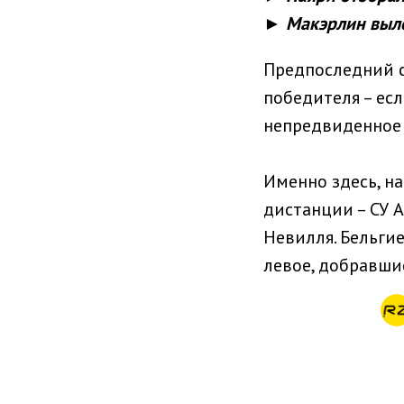
► Макэрлин выле
Предпоследний с
победителя – ес
непредвиденное 
Именно здесь, н
дистанции – СУ A
Невилля. Бельгие
левое, добравши