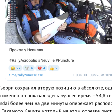
Тьерри сохранил вторую позицию в абсолюте, од
а именно он показал здесь лучшее время – 54,8 се
ndai более чем на две минуты опережает распол
 Такамото Кацуту, который на этом отрезке дис