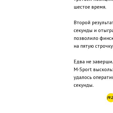
шестое время.
Второй результат
секунды и отыгра
позволило финск
на пятую строчку
Едва не заверши
M-Sport выскольз
удалось оператив
секунды.