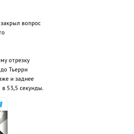
 закрыл вопрос
то
му отрезку
 до Тьерри
зже и заднее
в 53,5 секунды.