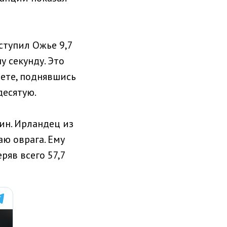
ступил Ожье 9,7
у секунду. Это
ете, поднявшись
десятую.
ин. Ирландец из
аю оврага. Ему
ряв всего 57,7