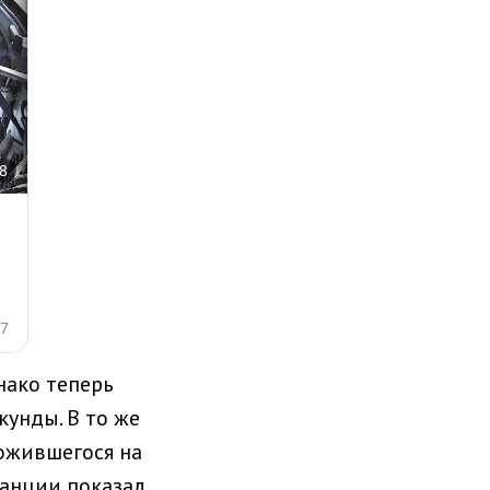
нако теперь
кунды. В то же
ожившегося на
танции показал