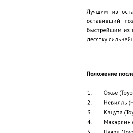
Лучшим из оста
оставивший поз
быстрейшим из п
десятку сильней
Положение после
1.
Ожье (Toyot
2.
Невилль (H
3.
Кацута (Toy
4.
Макэрлин (
5.
Паяри (Toyo