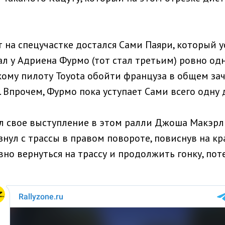
 на спецучастке достался Сами Паяри, который у
л у Адриена Фурмо (тот стал третьим) ровно одн
ому пилоту Toyota обойти француза в общем зач
. Впрочем, Фурмо пока уступает Сами всего одну 
л свое выступление в этом ралли Джоша Макэрл
нул с трассы в правом повороте, повиснув на кр
но вернуться на трассу и продолжить гонку, поте