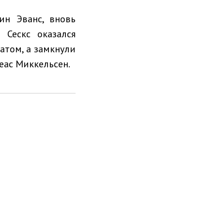
ин Эванс, вновь
 Сескс оказался
атом, а замкнули
еас Миккельсен.