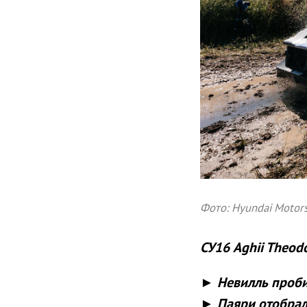
Фото: Hyundai Motor
СУ16 Aghii Theodo
► Невилль проби
► Паяри отобрал