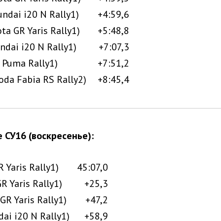
ndai i20 N Rally1)
+4:59,6
ta GR Yaris Rally1)
+5:48,8
ndai i20 N Rally1)
+7:07,3
 Puma Rally1)
+7:51,2
oda Fabia RS Rally2)
+8:45,4
 СУ16 (воскресенье):
 Yaris Rally1)
45:07,0
R Yaris Rally1)
+25,3
GR Yaris Rally1)
+47,2
ai i20 N Rally1)
+58,9