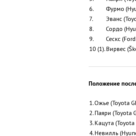
6.
Фурмо (Hyu
7.
Эванс (Toyo
8.
Сордо (Hyu
9.
Сескс (Ford
10 (1).
Вирвес (Šk
Положение после
1.
Ожье (Toyota GR
2.
Паяри (Toyota G
3.
Кацута (Toyota 
4.
Невилль (Hyund