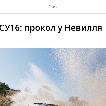
Ралли
 СУ16: прокол у Невилля