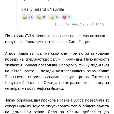
По итогам СУ16 Невилль откатился на шестую позицию –
минуте с небольшим отставания от Сами Паяри.
А вот Паяри записал на свой счет третью за выходные
победу на спецучастках ралли Финляндия. Неприятности
экипажей Hyundai позволили молодому финну подняться
на пятое место – позади возглавляющего гонку Калле
Рованперы, сформировавших первую тройку Такамото
Кацуты и Себастьена Ожье, а также расположившегося на
четвертом месте Элфина Эванса.
Таким образом, два прокола в стане Hyundai позволили их
соперникам из Toyota оккупировать топ-5 общего зачета
на домашнем этапе. Дело за малым: добраться до