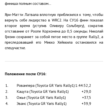
финиша полным составом...
Яри-Матти Латвала вплотную приблизился к тому, чтобы
вернуть себе лидерство в WRC2. На СУ16 финн показал
второе время (уступив Оливеру Сольбергу), сократив
отставание от Роопе Корхонена до 0,5 секунды. Николай
Грязин сохраняет за собой пятое место в группе Rally2, а
преследовавший его Микко Хейккила остановился на
спецучастке.
Положение после СУ16:
1.
Рованпера (Toyota GR Yaris Rally1)
1:44:52,2
2.
Кацута (Toyota GR Yaris Rally1)
+29,0
3.
Ожье (Toyota GR Yaris Rally1)
+37,5
4.
Эванс (Toyota GR Yaris Rally1)
+39,9