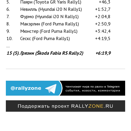
5.
Паяри (Toyota GR Yaris Rally1)
+46,3
6.
Невилль (Hyundai i20 N Rally1)
+1:52,7
7.
Фурмо (Hyundai i20 N Rally1)
+2:04,8
8.
Макэрлин (Ford Puma Rally1)
+2:50,9
9.
Мюнстер (Ford Puma Rally1)
+3:42,4
10.
Сескс (Ford Puma Rally1)
+4:19,5
...
15 (5).
Грязин (Škoda Fabia RS Rally2)
+6:19,9