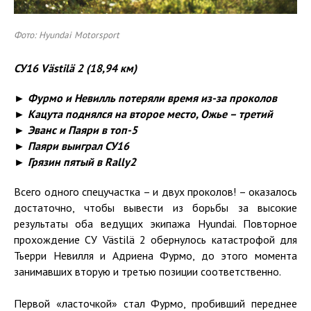
Фото: Hyundai Motorsport
СУ16
Västilä
2 (18,94 км)
► Фурмо и Невилль потеряли время из-за проколов
► Кацута поднялся на второе место, Ожье – третий
► Эванс и Паяри в топ-5
► Паяри выиграл СУ16
► Грязин пятый в Rally2
Всего одного спецучастка – и двух проколов! – оказалось
достаточно, чтобы вывести из борьбы за высокие
результаты оба ведущих экипажа Hyundai. Повторное
прохождение СУ Västilä 2 обернулось катастрофой для
Тьерри Невилля и Адриена Фурмо, до этого момента
занимавших вторую и третью позиции соответственно.
Первой «ласточкой» стал Фурмо, пробивший переднее