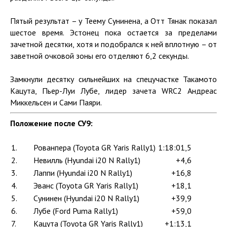
Пятый результат – у Теему Сунинена, а Отт Тянак показал
шестое время. Эстонец пока остается за пределами
зачетной десятки, хотя и подобрался к ней вплотную – от
заветной очковой зоны его отделяют 6,2 секунды.
Замкнули десятку сильнейших на спецучастке Такамото
Кацута, Пьер-Луи Лубе, лидер зачета WRC2 Андреас
Миккельсен и Сами Паяри.
Положение после СУ9:
1.
Рованпера (Toyota GR Yaris Rally1)
1:18:01,5
2.
Невилль (Hyundai i20 N Rally1)
+4,6
3.
Лаппи (Hyundai i20 N Rally1)
+16,8
4.
Эванс (Toyota GR Yaris Rally1)
+18,1
5.
Сунинен (Hyundai i20 N Rally1)
+39,9
6.
Лубе (Ford Puma Rally1)
+59,0
7.
Кацута (Toyota GR Yaris Rally1)
+1:13,1