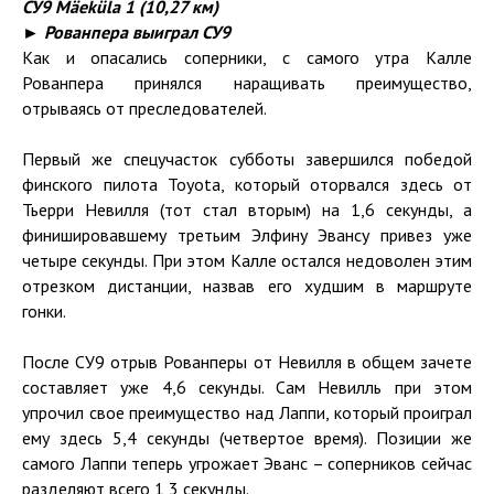
СУ9 Mäeküla 1 (10,27 км)
► Рованпера выиграл СУ9
Как и опасались соперники, с самого утра Калле
Рованпера принялся наращивать преимущество,
отрываясь от преследователей.
Первый же спецучасток субботы завершился победой
финского пилота Toyota, который оторвался здесь от
Тьерри Невилля (тот стал вторым) на 1,6 секунды, а
финишировавшему третьим Элфину Эвансу привез уже
четыре секунды. При этом Калле остался недоволен этим
отрезком дистанции, назвав его худшим в маршруте
гонки.
После СУ9 отрыв Рованперы от Невилля в общем зачете
составляет уже 4,6 секунды. Сам Невилль при этом
упрочил свое преимущество над Лаппи, который проиграл
ему здесь 5,4 секунды (четвертое время). Позиции же
самого Лаппи теперь угрожает Эванс – соперников сейчас
разделяют всего 1,3 секунды.