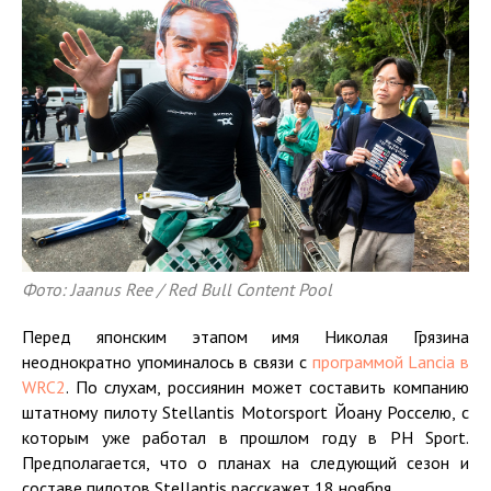
Фото: Jaanus Ree / Red Bull Content Pool
Перед японским этапом имя Николая Грязина
неоднократно упоминалось в связи с
программой Lancia в
WRC2
. По слухам, россиянин может составить компанию
штатному пилоту Stellantis Motorsport Йоану Росселю, с
которым уже работал в прошлом году в PH Sport.
Предполагается, что о планах на следующий сезон и
составе пилотов Stellantis расскажет 18 ноября.