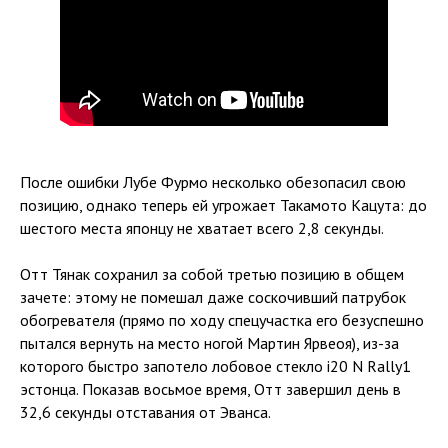
После ошибки Лубе Фурмо несколько обезопасил свою
позицию, однако теперь ей угрожает Такамото Кацута: до
шестого места японцу не хватает всего 2,8 секунды.
Отт Тянак сохранил за собой третью позицию в общем
зачете: этому не помешал даже соскочивший патрубок
обогревателя (прямо по ходу спецучастка его безуспешно
пытался вернуть на место ногой Мартин Ярвеоя), из-за
которого быстро запотело лобовое стекло i20 N Rally1
эстонца. Показав восьмое время, Отт завершил день в
32,6 секунды отставания от Эванса.