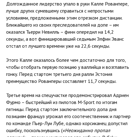
Долгожданное лидерство упало в руки Калле Рованпере,
лучше других сумевшему справиться с непростыми
условиями, предложенными этим отрезком дистанции.
Ближайшего из своих преследователей на допе – им
оказался Тьерри Невилль – финн опередил на 14,2
секунды, а вот финишировавший седьмым Элфин Эванс
отстал от лучшего времени уже на 22,6 секунды.
Этого Калле оказалось более чем достаточно для того,
чтобы отобрать первую позицию у валлийца и возглавить
гонку. Перед стартом третьего дня ралли Эстония
преимущество Рованперы составляет 11,7 секунды.
Третье время на спецучастке продемонстрировал Адриен
Фурмо – быстрейший из пилотов M-Sport по итогам
пятницы. Перед стартом заключительного допа дня
позициям француз угрожал его соотечественник и партнер
по команде Пьер-Луи Лубе, однако корсиканец допустил
ошибку, поскользнувшись (
«Неожиданно пропал