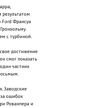
арра,
м результатом
 Ford Франсуа
Гронхольму.
м с турбиной.
 свое достижение
 он смог показать
е один частник
восьмым.
. Заводские
-за ошибок
рри Рованпера и