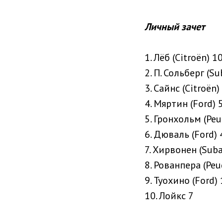
Личный зачет
1. Лёб (Citroën) 1
2. П. Сольберг (Su
3. Сайнс (Citroën)
4. Мяртин (Ford) 
5. Гронхольм (Peu
6. Дюваль (Ford) 
7. Хирвонен (Suba
8. Рованпера (Peu
9. Туохино (Ford)
10. Лойкс 7