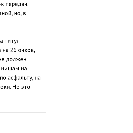
к передач.
ной, но, в
а титул
 на 26 очков,
 не должен
финишам на
по асфальту, на
оки. Но это