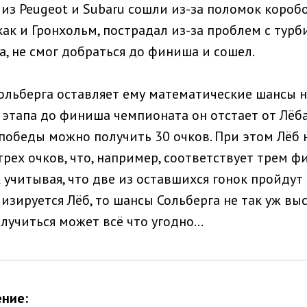
из Peugeot и Subaru сошли из-за поломок коробо
ак и Гронхольм, пострадал из-за проблем с турби
а, не смог добраться до финиша и сошел.
ольберга оставляет ему математические шансы н
 этапа до финиша чемпионата он отстает от Лёба
и победы можно получить 30 очков. При этом Лёб
трех очков, что, например, соответствует трем 
 учитывая, что две из оставшихся гонок пройдут 
зируется Лёб, то шансы Сольберга не так уж выс
случиться может всё что угодно...
ние: