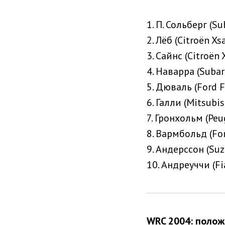
1. П. Сольберг (S
2. Лёб (Citroën Xs
3. Сайнс (Citroën
4. Наварра (Subar
5. Дюваль (Ford F
6. Галли (Mitsubis
7. Гронхольм (Pe
8. Вармбольд (Fo
9. Андерссон (Suz
10. Андреуччи (Fi
WRC 2004: полож