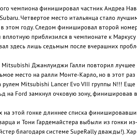
ого чемпиона финишировал частник Андреа Нав
Subaru. Четвертое место итальянца стало лучши
 в этом году. Следом финишировал второй номер
 вплотную приблизился в чемпионате к Маркусу 
л здесь лишь седьмым после вчерашних пробле
 Mitsubishi Джанлуиджи Галли повторил лучшее
дьмое место на ралли Монте-Карло, но в этот раз
а рулем Mitsubishi Lancer Evo VIII группы N!!! Ещ
д на Ford замкнул очковую зону, финишировав 
 на этой гонке длиннее списка финишировавших
арца и Тони Гардемайстера выбыли из гонки из
йстер благодаря системе SupeRally дважды!). Ха