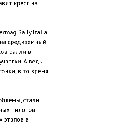
авит крест на
mag Rally Italia
о на средиземный
ков ралли в
частки. А ведь
онки, в то время
облемы, стали
тных пилотов
х этапов в