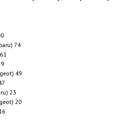
00
baru) 74
 61
59
geot) 49
47
ru) 23
geot) 20
 16