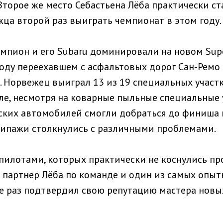
Второе же место Себастьена Лёба практически ст
ца второй раз выиграть чемпионат в этом году.
пион и его Subaru доминировали на новом Super
м году переехавшем с асфальтовых дорог Сан-Рем
. Норвежец выиграл 13 из 19 специальных участ
ле, несмотря на коварные пыльные специальные у
дских автомобилей смогли добраться до финиша г
кипажи столкнулись с различными проблемами.
илотами, которых практически не коснулись пр
 А партнер Лёба по команде и один из самых опы
е раз подтвердил свою репутацию мастера новы