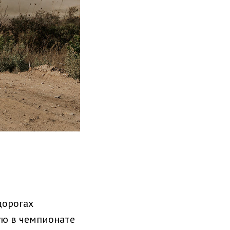
дорогах
ую в чемпионате