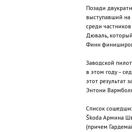
Позади двукратн
выступавший на 
среди частников
Дюваль, который
Финн финиширова
Заводской пилот
в этом году – се
этот результат з
Энтони Вармболь
Список сошедших
Škoda Армина Шв
(причем Гардема