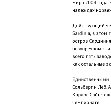
мира 2004 года. 
надеждах норвеж
Действующий чем
Sardinia, в это
остров Сардиния
безупречном сти
всего пять заво
как остальные э
Единственными п
Сольберг и Лёб.
Карлос Сайнс ещ
чемпионате.