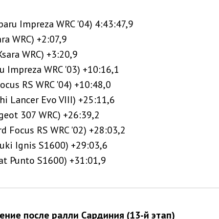
ubaru Impreza WRC '04) 4:43:47,9
ara WRC) +2:07,9
 Xsara WRC) +3:20,9
u Impreza WRC '03) +10:16,1
ocus RS WRC '04) +10:48,0
hi Lancer Evo VIII) +25:11,6
ugeot 307 WRC) +26:39,2
rd Focus RS WRC '02) +28:03,2
uki Ignis S1600) +29:03,6
at Punto S1600) +31:01,9
ение после ралли Сардиния (13-й этап)