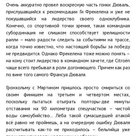
Очень аккуратно провел воскресную часть гонки Дюваль,
прислушавшийся к рекомендации Ги Фрекелена и уже не
покушавшийся на лидерство своего одноклубника.
Конечно, со спортивной точки зрения, такая командная
субординация не слишком способствует зрелищности
ралли – мало радости следить за событиями на трассе,
когда точно известно, что настоящей борьбы за победу
не предвидится. Однако Фрекелена тоже можно понять –
на кону стоит лидерство в командном зачете, где Citroën
чаще всего пребывал в роли догоняющего. Причем как раз
по вине того самого Франсуа Дюваля.
Гронхольму с Мяртином пришлось просто смириться со
своим финишем на третьем и четвертом местах,
поскольку пытаться отыграть полторы-две минуты
отставания на 90 километрах спецучастков – чистой
воды самоубийство... Лёба такой сумасшедшей атакой
всё равно не проймешь, а на очередную ошибку Дюваля
рассчитывать как-то не приходилось – бельгийца уже