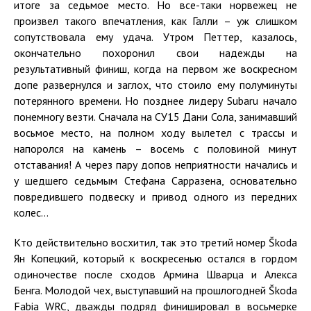
итоге за седьмое место. Но все-таки норвежец не
произвел такого впечатления, как Галли – уж слишком
сопутствовала ему удача. Утром Петтер, казалось,
окончательно похоронил свои надежды на
результативный финиш, когда на первом же воскресном
допе развернулся и заглох, что стоило ему полуминуты
потерянного времени. Но позднее лидеру Subaru начало
понемногу везти. Сначала на СУ15 Дани Сола, занимавший
восьмое место, на полном ходу вылетел с трассы и
напоролся на камень – восемь с половиной минут
отставания! А через пару допов неприятности начались и
у шедшего седьмым Стефана Сарразена, основательно
повредившего подвеску и привод одного из передних
колес...
Кто действительно восхитил, так это третий номер Škoda
Ян Копецкий, который к воскресенью остался в гордом
одиночестве после сходов Армина Шварца и Алекса
Бенга. Молодой чех, выступавший на прошлогодней Škoda
Fabia WRC, дважды подряд финишировал в восьмерке