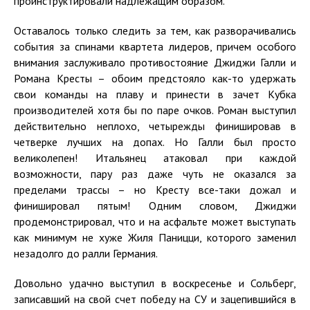
проинструктировали надлежащим образом.
Оставалось только следить за тем, как разворачивались
события за спинами квартета лидеров, причем особого
внимания заслуживало противостояние Джиджи Галли и
Романа Кресты – обоим предстояло как-то удержать
свои команды на плаву и принести в зачет Кубка
производителей хотя бы по паре очков. Роман выступил
действительно неплохо, четырежды финишировав в
четверке лучших на допах. Но Галли был просто
великолепен! Итальянец атаковал при каждой
возможности, пару раз даже чуть не оказался за
пределами трассы – но Кресту все-таки дожал и
финишировал пятым! Одним словом, Джиджи
продемонстрировал, что и на асфальте может выступать
как минимум не хуже Жиля Паницци, которого заменил
незадолго до ралли Германия.
Довольно удачно выступил в воскресенье и Сольберг,
записавший на свой счет победу на СУ и зацепившийся в