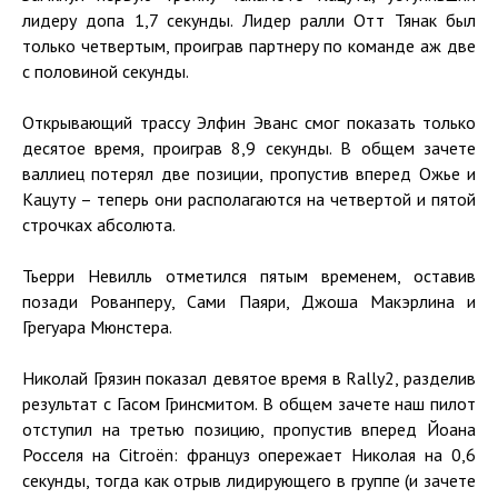
лидеру допа 1,7 секунды. Лидер ралли Отт Тянак был
только четвертым, проиграв партнеру по команде аж две
с половиной секунды.
Открывающий трассу Элфин Эванс смог показать только
десятое время, проиграв 8,9 секунды. В общем зачете
валлиец потерял две позиции, пропустив вперед Ожье и
Кацуту – теперь они располагаются на четвертой и пятой
строчках абсолюта.
Тьерри Невилль отметился пятым временем, оставив
позади Рованперу, Сами Паяри, Джоша Макэрлина и
Грегуара Мюнстера.
Николай Грязин показал девятое время в Rally2, разделив
результат с Гасом Гринсмитом. В общем зачете наш пилот
отступил на третью позицию, пропустив вперед Йоана
Росселя на Citroën: француз опережает Николая на 0,6
секунды, тогда как отрыв лидирующего в группе (и зачете