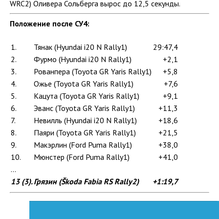
WRC2) Оливера Сольберга вырос до 12,5 секунды.
Положение после СУ4:
1.
Тянак (Hyundai i20 N Rally1)
29:47,4
2.
Фурмо (Hyundai i20 N Rally1)
+2,1
3.
Рованпера (Toyota GR Yaris Rally1)
+5,8
4.
Ожье (Toyota GR Yaris Rally1)
+7,6
5.
Кацута (Toyota GR Yaris Rally1)
+9,1
6.
Эванс (Toyota GR Yaris Rally1)
+11,3
7.
Невилль (Hyundai i20 N Rally1)
+18,6
8.
Паяри (Toyota GR Yaris Rally1)
+21,5
9.
Макэрлин (Ford Puma Rally1)
+38,0
10.
Мюнстер (Ford Puma Rally1)
+41,0
...
13 (3).
Грязин (Škoda Fabia RS Rally2)
+1:19,7