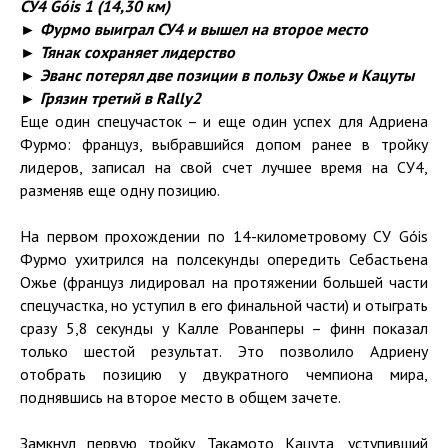
СУ4
Góis
1 (14,30 км)
► Фурмо выиграл СУ4 и вышел на второе место
► Тянак сохраняет лидерство
► Эванс потерял две позиции в пользу Ожье и Кацуты
► Грязин третий в Rally2
Еще один спецучасток – и еще один успех для Адриена
Фурмо: француз, выбравшийся допом ранее в тройку
лидеров, записал на свой счет лучшее время на СУ4,
разменяв еще одну позицию.
На первом прохождении по 14-километровому СУ Góis
Фурмо ухитрился на полсекунды опередить Себастьена
Ожье (француз лидировал на протяжении большей части
спецучастка, но уступил в его финальной части) и отыграть
сразу 5,8 секунды у Калле Рованперы – финн показал
только шестой результат. Это позволило Адриену
отобрать позицию у двукратного чемпиона мира,
поднявшись на второе место в общем зачете.
Замкнул первую тройку Такамото Кацута, уступивший