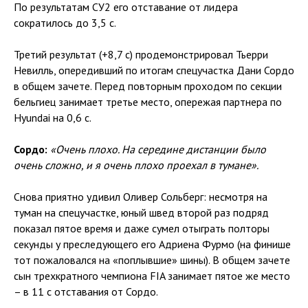
По результатам СУ2 его отставание от лидера
сократилось до 3,5 с.
Третий результат (+8,7 с) продемонстрировал Тьерри
Невилль, опередивший по итогам спецучастка Дани Сордо
в общем зачете. Перед повторным проходом по секции
бельгиец занимает третье место, опережая партнера по
Hyundai на 0,6 с.
Сордо:
«Очень плохо. На середине дистанции было
очень сложно, и я очень плохо проехал в тумане».
Снова приятно удивил Оливер Сольберг: несмотря на
туман на спецучастке, юный швед второй раз подряд
показал пятое время и даже сумел отыграть полторы
секунды у преследующего его Адриена Фурмо (на финише
тот пожаловался на «поплывшие» шины). В общем зачете
сын трехкратного чемпиона FIA занимает пятое же место
– в 11 с отставания от Сордо.