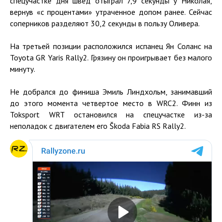
спецучастке дня швед отыграл 7,9 секунды у Николая,
вернув «с процентами» утраченное допом ранее. Сейчас
соперников разделяют 30,2 секунды в пользу Оливера.
На третьей позиции расположился испанец Ян Соланс на
Toyota GR Yaris Rally2. Грязину он проигрывает без малого
минуту.
Не добрался до финиша Эмиль Линдхольм, занимавший
до этого момента четвертое место в WRC2. Финн из
Toksport WRT остановился на спецучастке из-за
неполадок с двигателем его Škoda Fabia RS Rally2.