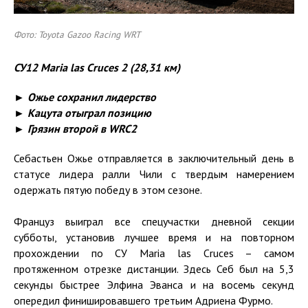
Фото: Toyota Gazoo Racing WRT
СУ12
Maria
las
Cruces
2 (28,31 км)
► Ожье сохранил лидерство
► Кацута отыграл позицию
► Грязин второй в WRC2
Себастьен Ожье отправляется в заключительный день в
статусе лидера ралли Чили с твердым намерением
одержать пятую победу в этом сезоне.
Француз выиграл все спецучастки дневной секции
субботы, установив лучшее время и на повторном
прохождении по СУ Maria las Cruces – самом
протяженном отрезке дистанции. Здесь Себ был на 5,3
секунды быстрее Элфина Эванса и на восемь секунд
опередил финишировавшего третьим Адриена Фурмо.