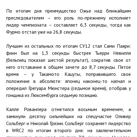
По итогам дня преимущество Ожье над ближайшим
преследователем – его роль по-прежнему исполняет
лидер чемпионата – составляет 6,3 секунды, тогда как
Фурмо отстал уже на 26,8 секунды.
Лучшим из остальных по итогам СУ12 стал Сами Паяри:
финн был на 1,3 секунды быстрее Тьерри Невилля
(бельгиец показал шестой результат), сократив свое от
него отставание в общем зачете до 8,7 секунды. Пятое
время – у Такамото Кацуты, поправившего свое
положение в абсолюте: японец наконец-то нагнал и
опередил Грегуара Мюнстера (седьмое время), отобрав у
гонщика из Люксембурга седьмую позицию.
Калле Рованпера отметился восьмым временем, а
замкнули десятку сильнейших на спецучастке Оливер
Сольберг и Николай Грязин. Сольберг сохраняет лидерство
в WRC2 по итогам второго дня: на заключительном