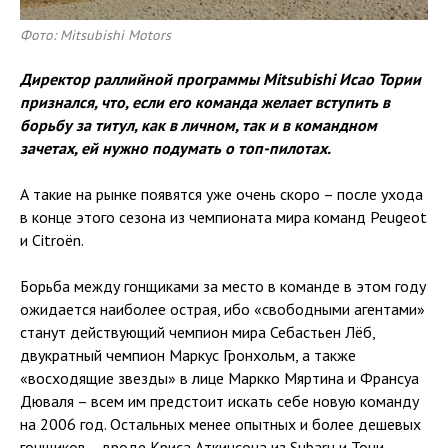
Фото: Mitsubishi Motors
Директор раллийной программы Mitsubishi Исао Тории
признался, что, если его команда желает вступить в
борьбу за титул, как в личном, так и в командном
зачетах, ей нужно подумать о топ-пилотах.
А такие на рынке появятся уже очень скоро – после ухода
в конце этого сезона из чемпионата мира команд Peugeot
и Citroën.
Борьба между гонщиками за место в команде в этом году
ожидается наиболее острая, ибо «свободными агентами»
станут действующий чемпион мира Себастьен Лёб,
двукратный чемпион Маркус Гронхольм, а также
«восходящие звезды» в лице Маркко Мяртина и Франсуа
Дюваля – всем им предстоит искать себе новую команду
на 2006 год. Остальных менее опытных и более дешевых
гонщиков – вроде Криса Аткинсона из Subaru и Тони