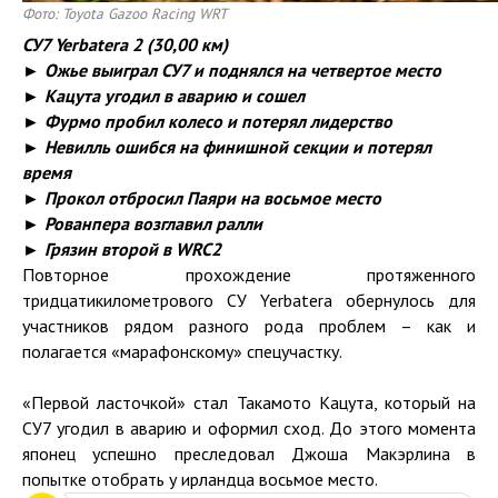
Фото: Toyota Gazoo Racing WRT
СУ7
Yerbatera
2 (30,00 км)
► Ожье выиграл СУ7 и поднялся на четвертое место
► Кацута угодил в аварию и сошел
► Фурмо пробил колесо и потерял лидерство
► Невилль ошибся на финишной секции и потерял
время
► Прокол отбросил Паяри на восьмое место
► Рованпера возглавил ралли
► Грязин второй в WRC2
Повторное прохождение протяженного
тридцатикилометрового СУ Yerbatera обернулось для
участников рядом разного рода проблем – как и
полагается «марафонскому» спецучастку.
«Первой ласточкой» стал Такамото Кацута, который на
СУ7 угодил в аварию и оформил сход. До этого момента
японец успешно преследовал Джоша Макэрлина в
попытке отобрать у ирландца восьмое место.