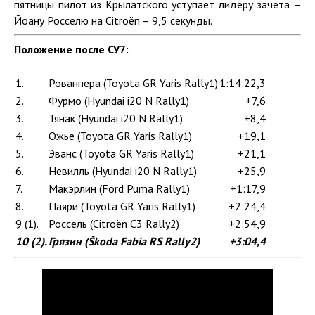
пятницы пилот из Крылатского уступает лидеру зачета –
Йоану Росселю на Citroën – 9,5 секунды.
Положение после СУ7:
1.
Рованпера (Toyota GR Yaris Rally1)
1:14:22,3
2.
Фурмо (Hyundai i20 N Rally1)
+7,6
3.
Тянак (Hyundai i20 N Rally1)
+8,4
4.
Ожье (Toyota GR Yaris Rally1)
+19,1
5.
Эванс (Toyota GR Yaris Rally1)
+21,1
6.
Невилль (Hyundai i20 N Rally1)
+25,9
7.
Макэрлин (Ford Puma Rally1)
+1:17,9
8.
Паяри (Toyota GR Yaris Rally1)
+2:24,4
9 (1).
Россель (Citroën C3 Rally2)
+2:54,9
10 (2).
Грязин (Škoda Fabia RS Rally2)
+3:04,4