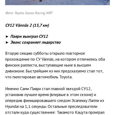
Фото: Toyota Gazoo Racing WRT
СУ12
Vännäs
2 (15,7 км)
► Паяри выиграл СУ12
► Эванс сохраняет лидерство
Вторую секцию субботы открыло повторное
прохождение по СУ Vännäs, на котором отличились оба
финских раллиста, выступающие ныне в высшем
дивизионе. Быстрейшим из них предсказуемо стал тот,
что пилотировал автомобиль Toyota.
Именно Сами Паяри стал главной звездой СУ12,
установив лучшее время (впервые в этом сезоне) и
опередив финишировавшего следом Эсапекку Лаппи из
Hyundai на 1,1 секунды. Остальные преследователи
отстали куда существеннее: Такамото Кацута проиграл