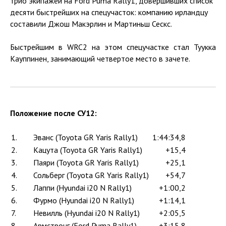
трио экипажей на Ford Puma Rally1, довершивших список
десяти быстрейших на спецучасток: компанию ирландцу
составили Джош Макэрлин и Мартиньш Сескс.
Быстрейшим в WRC2 на этом спецучастке стал Туукка
Кауппинен, занимающий четвертое место в зачете.
Положение после СУ12:
1.
Эванс (Toyota GR Yaris Rally1)
1:44:34,8
2.
Кацута (Toyota GR Yaris Rally1)
+15,4
3.
Паяри (Toyota GR Yaris Rally1)
+25,1
4.
Сольберг (Toyota GR Yaris Rally1)
+54,7
5.
Лаппи (Hyundai i20 N Rally1)
+1:00,2
6.
Фурмо (Hyundai i20 N Rally1)
+1:14,1
7.
Невилль (Hyundai i20 N Rally1)
+2:05,5
8.
Армстронг (Ford Puma Rally1)
+3:15,8