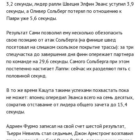
3,2 секунды, лидер ралли Швеция Элфин Эванс уступил 3,9
секунды, а Оливер Сольберг потерял по отношению к
Паяри уже 5,6 секунды.
Результат Сами позволил ему несколько обезопасить
свою позицию от атак Сольберга (на финише швед
посетовал на слишком скользкое покрытие трассы): за три
спецучастка до завершения дня финн опережает партнера
по команде на 29,6 секунды. Самого Сольберга при этом
постепенно настигает Лаппи: сейчас их разделяют пять с
половиной секунд.
В то же время Кацута такими успехами похвастать пока
не может: японец опередил Эванса всего на семь десятых,
сократив отставание от лидера общего зачета до 15,4
секунды.
Адриен Фурмо записал на свой счет шестой результат,
Тьерри Невилль стал седьмым, Джон Армстронг возглавил