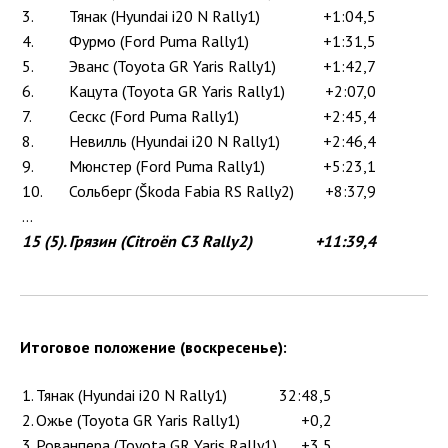
3.
Тянак (Hyundai i20 N Rally1)
+1:04,5
4.
Фурмо (Ford Puma Rally1)
+1:31,5
5.
Эванс (Toyota GR Yaris Rally1)
+1:42,7
6.
Кацута (Toyota GR Yaris Rally1)
+2:07,0
7.
Сескс (Ford Puma Rally1)
+2:45,4
8.
Невилль (Hyundai i20 N Rally1)
+2:46,4
9.
Мюнстер (Ford Puma Rally1)
+5:23,1
10.
Сольберг (Škoda Fabia RS Rally2)
+8:37,9
...
15 (5).
Грязин (Citroën C3 Rally2)
+11:39,4
Итоговое положение (воскресенье):
1.
Тянак (Hyundai i20 N Rally1)
32:48,5
2.
Ожье (Toyota GR Yaris Rally1)
+0,2
3.
Рованпера (Toyota GR Yaris Rally1)
+3,5