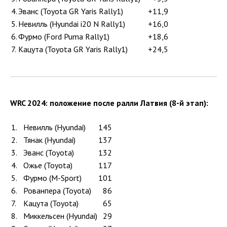
4.
Эванс (Toyota GR Yaris Rally1)
+11,9
5.
Невилль (Hyundai i20 N Rally1)
+16,0
6.
Фурмо (Ford Puma Rally1)
+18,6
7.
Кацута (Toyota GR Yaris Rally1)
+24,5
WRC 2024: положение после ралли Латвия (8-й этап):
1.
Невилль (Hyundai)
145
2.
Тянак (Hyundai)
137
3.
Эванс (Toyota)
132
4.
Ожье (Toyota)
117
5.
Фурмо (M-Sport)
101
6.
Рованпера (Toyota)
86
7.
Кацута (Toyota)
65
8.
Миккельсен (Hyundai)
29