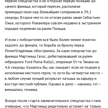
первом спецучастке и не отпускал первую позицию до
самого финиша, который пересек, располагая
преимуществом над ближайшим соперником в 39,2
секунды. Второе место по итогам ралли занял Себастьен
Ожье, которого Рованпера совсем недавно в экстренном
порядке подменял на ралли Польша.
И если с победителем всё было более-менее понятно
задолго до финала, то борьба за бронзу перед
PowerStageлишь обострилась. За один спецучасток до
финиша Мартиньш Сескс, дебютировавший за рулем
гибридного Ford Puma Rally1, опережал Отта Тянака на
4,6 секунды. Казалось бы, нас ожидает если не подиум в
исполнении местного героя, то хотя бы четвертое место –
в любом случае лучший результат латыша за карьеру и
восторг местной публики. Однако в дело – наконец-то! –
вмешалась техника.
Вскоре после старта заключительного спецучастка стало
очевидно, что Мартиньш решительно уступает не только