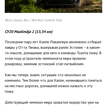
Фото: Jaanus Ree / Red Bull Content Pool
СУ20 Mazilmāja 2 (13,34 км)
Последние пару лет Калле Рованпера неизменно отбирал
лавры у Отта Тянака, выигрывая ралли Эстония – в каком-
то смысле, домашнюю для него и команды Toyota гонку. В
этом году устроители чемпионата мира провели
рокировку, заменив эстонский этап латвийским.
Как мы теперь знаем, ситуацию это нисколько не
изменило. Тем более что для Калле, начинавшего гоняться
на местных дорогах, домашней можно назвать и эту
гонку.
Действующий чемпион мира захватил лидерство уже на