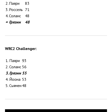
2.
Паяри
83
3.
Россель
71
4.
Соланс
48
=
Грязин
48
WRC2 Challenger:
1.
Паяри
93
2.
Соланс
56
3.
Грязин
55
4.
Йоона
53
5.
Сьямен
48