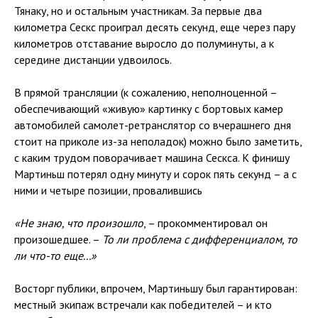
Тянаку, но и остальным участникам. За первые два
километра Сескс проиграл десять секунд, еще через пару
километров отставание выросло до полуминуты, а к
середине дистанции удвоилось.
В прямой трансляции (к сожалению, неполноценной –
обеспечивающий «живую» картинку с бортовых камер
автомобилей самолет-ретранслятор со вчерашнего дня
стоит на приколе из-за неполадок) можно было заметить,
с каким трудом поворачивает машина Сескса. К финишу
Мартиньш потерял одну минуту и сорок пять секунд – а с
ними и четыре позиции, провалившись
«Не знаю, что произошло
, – прокомментировал он
произошедшее. –
То ли проблема с дифференциалом, то
ли что-то еще...»
Восторг публики, впрочем, Мартиньшу был гарантирован:
местный экипаж встречали как победителей – и кто