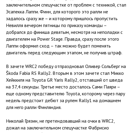
заключительном спецучастке от проблем с техникой, стал
Эсапекка Лаппи. Финн, для которого это ралли не
задалось сразу же – и которому пришлось пропустить
Невилля вечером пятницы по приказу команды –
добрался до финиша девятым, несмотря на неполадки с
двигателем на Power Stage. Правда, сразу после этого
Лаппи оформил сход – так можно будет поменять
двигатель перед следующим этапом, не получив штраф.
В зачете WRC2 победу отпраздновал Оливер Сольберг на
Škoda Fabia RS Rally2. Вторым в этом зачете стал Микко
Хейккиля на Toyota GR Yaris Rally2, отставший от шведа
на 37,4 секунды. Третье место досталось Сами Паяри –
еще одному представителю Toyota, которому через пару
недель предстоит дебют за рулем Rally1 на домашнем
для него ралли Финляндия.
Николай Грязин, не претендовавший на очки в WRC2,
дожал на заключительном спецучастке Фабрисио