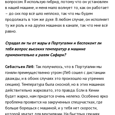
вопросом. Я использую гибрид, потому что он установлен
в нашей машине, и меня мало волнует то, как он работает
– до сих пор всё шло неплохо, так что мы будем
продолжать в том же духе. В любом случае, он исполняет
ту же роль и на других машинах в канале, так что мне всё
равно.
Страдал ли ты от жары в Португалии и беспокоит ли
тебя вопрос высоких температур в машине
применительно к ралли Сафари?
Себастьен Лёб:
Так получилось, что в Португалии мы
гоняли преимущественно утром (Лёб сошел с дистанции
дважды, и в обоих случаях это произошло на утренних
секциях). Температура была сносной, но в этих машинах
действительно жарковато, это правда. Если в Кении
будет жарко, нам придется очень нелегко. Особенно ярко
проблема проявится на закрученных спецучастках, где
больше борешься с машиной, и у тебя нет скорости,
которой хватит для вентиляции. На быстрых секциях