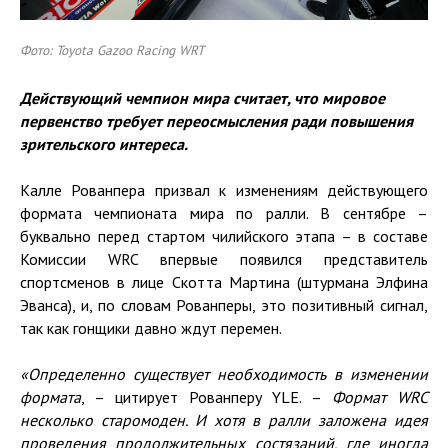
Фото: Toyota Gazoo Racing WRT
Действующий чемпион мира считает, что мировое
первенство требует переосмысления ради повышения
зрительского интереса.
Калле Рованпера призвал к изменениям действующего
формата чемпионата мира по ралли. В сентябре –
буквально перед стартом чилийского этапа – в составе
Комиссии WRC впервые появился представитель
спортсменов в лице Скотта Мартина (штурмана Элфина
Эванса), и, по словам Рованперы, это позитивный сигнал,
так как гонщики давно ждут перемен.
«Определенно существует необходимость в изменении
формата
, – цитирует Рованперу YLE. –
Формат WRC
несколько старомоден. И хотя в ралли заложена идея
проведения продолжительных состязаний, где иногда