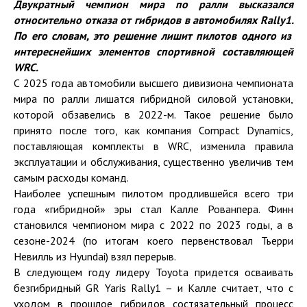
Двукратный чемпион мира по ралли высказал
ся
относительно
отказа от гибрид
ов
в автомобилях
Rally
1.
По его словам, это решение лишит пилотов одного из
интереснейших элементов спортивной составляющей
WRC
.
С 2025 года автомобили высшего дивизиона чемпионата
мира по ралли лишатся гибридной силовой установки,
которой обзавелись в 2022-м. Такое решение было
принято после того, как компания Compact Dynamics,
поставляющая комплекты в WRC, изменила правила
эксплуатации и обслуживания, существенно увеличив тем
самым расходы команд.
Наиболее успешным пилотом продлившейся всего три
года «гибридной» эры стал Калле Рованпера. Финн
становился чемпионом мира с 2022 по 2023 годы, а в
сезоне-2024 (по итогам коего первенствовал Тьерри
Невилль из Hyundai) взял перерыв.
В следующем году лидеру Toyota придется осваивать
безгибридный GR Yaris Rally1 – и Калле считает, что с
уходом в прошлое гибридов состязательный процесс