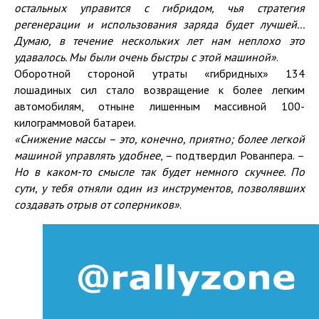
остальных
управится с
гибрид
ом
, чья стратегия
регенерации и
использования заряда будет лучшей...
Думаю, в течение нескольких лет нам неплохо это
удавалось. Мы были очень быстры с этой машиной»
.
Оборотной стороной утраты «гибридных» 134
лошадиных сил стало возвращение к более легким
автомобилям, отныне лишенным массивной 100-
килограммовой батареи.
«Снижение массы – это
, конечно,
приятно
; более легкой
машиной
управлять
удобнее
, – подтвердил Рованпера. –
Но в каком-то смысле
так
будет немного скучнее.
По
сути, у тебя
отняли
один
из
инструмент
ов
, позволявши
х
создавать отрыв от соперников»
.