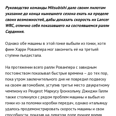
Руководство команды Mitsubishi дало своим пилотам
указание до конца нынешнего сезона ехать на пределе
своих возможностей, дабы доказать скорость их Lancer
WRC, отлично себя показавшего на состоявшемся ралли
Сардиния.
Однако обе машины в этой гонке выбыли из гонки, хотя
финн Харри Рованпера мог закончить её на третьей
ступени пьедестала.
На протяжении всего ралли Рованпера с завидным
постоянством показывал быстрые времена – до тех пор,
пока утром заключительного дня не повредил подвеску
на своем автомобиле, уступив третье место двукратному
чемпиону из Peugeot Маркусу Гронхольму. Джиджи Галли
также столкнулся с рядом проблем машины и выбыл из
гонки из-за поломки коробки передач, однако итальянцу
удалось продемонстрировать скорость машины и свои
способности, показав на девятом допе лучшее время.