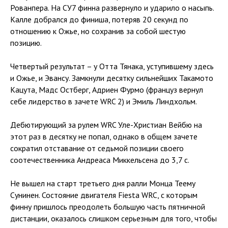
Рованпера. На СУ7 финна развернуло и ударило о насыпь.
Калле добрался до финиша, потеряв 20 секунд по
отношению к Ожье, но сохранив за собой шестую
позицию.
Четвертый результат – у Отта Тянака, уступившему здесь
и Ожье, и Эвансу. Замкнули десятку сильнейших Такамото
Кацута, Мадс Остберг, Адриен Фурмо (француз вернул
себе лидерство в зачете WRC 2) и Эмиль Линдхольм.
Дебютирующий за рулем WRC Уле-Христиан Вейбю на
этот раз в десятку не попал, однако в общем зачете
сократил отставание от седьмой позиции своего
соотечественника Андреаса Миккельсена до 3,7 с.
Не вышел на старт третьего дня ралли Монца Теему
Сунинен. Состояние двигателя Fiesta WRC, с которым
финну пришлось преодолеть большую часть пятничной
дистанции, оказалось слишком серьезным для того, чтобы