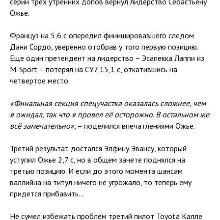
серии трех утренних допов вернул лидерство Себастьену
Ожье.
Француз на 5,6 с опередил финишировавшего следом
Дани Сордо, уверенно отобрав у того первую позицию.
Еще один претендент на лидерство – Эсапекка Лаппи из
M-Sport – потерял на СУ7 15,1 с, откатившись на
четвертое место.
«Финальная секция спецучастка оказалась сложнее, чем
я ожидал, так что я провел её осторожно. В остальном же
всё замечательно»
, – поделился впечатлениями Ожье.
Третий результат достался Элфину Эвансу, который
уступил Ожье 2,7 с, но в общем зачете поднялся на
третью позицию. И если до этого момента шансам
валлийца на титул ничего не угрожало, то теперь ему
придется прибавить…
Не сумел избежать проблем третий пилот Toyota Калле