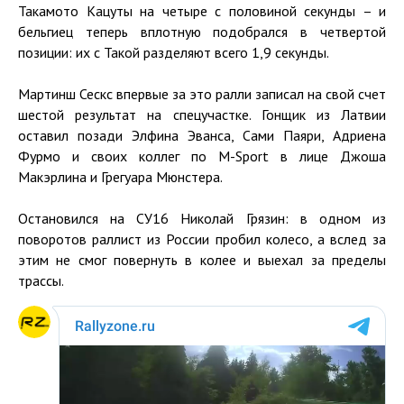
Такамото Кацуты на четыре с половиной секунды – и
бельгиец теперь вплотную подобрался в четвертой
позиции: их с Такой разделяют всего 1,9 секунды.
Мартинш Сескс впервые за это ралли записал на свой счет
шестой результат на спецучастке. Гонщик из Латвии
оставил позади Элфина Эванса, Сами Паяри, Адриена
Фурмо и своих коллег по M-Sport в лице Джоша
Макэрлина и Грегуара Мюнстера.
Остановился на СУ16 Николай Грязин: в одном из
поворотов раллист из России пробил колесо, а вслед за
этим не смог повернуть в колее и выехал за пределы
трассы.