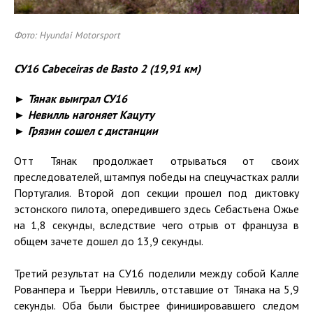
Фото: Hyundai Motorsport
СУ16 Cabeceiras
de
Basto 2 (19,91 км)
► Тянак выиграл СУ16
► Невилль нагоняет Кацуту
► Грязин сошел с дистанции
Отт Тянак продолжает отрываться от своих
преследователей, штампуя победы на спецучастках ралли
Португалия. Второй доп секции прошел под диктовку
эстонского пилота, опередившего здесь Себастьена Ожье
на 1,8 секунды, вследствие чего отрыв от француза в
общем зачете дошел до 13,9 секунды.
Третий результат на СУ16 поделили между собой Калле
Рованпера и Тьерри Невилль, отставшие от Тянака на 5,9
секунды. Оба были быстрее финишировавшего следом