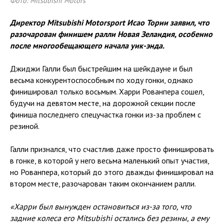
Фото: Mitsubishi Motors
Директор Mitsubishi Motorsport Исао Тории заявил, что
разочарован финишем ралли Новая Зеландия, особенно
после многообещающего начала уик-энда.
Джиджи Галли был быстрейшим на шейкдауне и был
весьма конкурентоспособным по ходу гонки, однако
финишировал только восьмым. Харри Рованпера сошел,
будучи на девятом месте, на дорожной секции после
финиша последнего спецучастка гонки из-за проблем с
резиной.
Галли признался, что счастлив даже просто финишировать
в гонке, в которой у него весьма маленький опыт участия,
но Рованпера, который до этого дважды финишировал на
втором месте, разочарован таким окончанием ралли.
«Харри был вынужден остановиться из-за того, что
задние колеса его Mitsubishi остались без резины, а ему