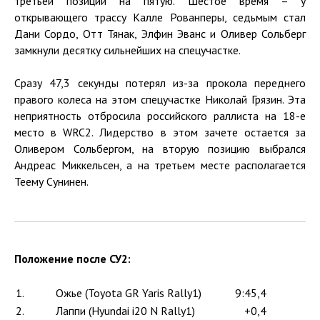
третьей позиции на пятую. Шестое время – у
открывающего трассу Калле Рованперы, седьмым стал
Дани Сордо, Отт Тянак, Элфин Эванс и Оливер Сольберг
замкнули десятку сильнейших на спецучастке.
Сразу 47,3 секунды потерял из-за прокола переднего
правого колеса на этом спецучастке Николай Грязин. Эта
неприятность отбросила российского раллиста на 18-е
место в WRC2. Лидерство в этом зачете остается за
Оливером Сольбергом, на вторую позицию выбрался
Андреас Миккельсен, а на третьем месте располагается
Теему Сунинен.
Положение после СУ2:
1.
Ожье (Toyota GR Yaris Rally1)
9:45,4
2.
Лаппи (Hyundai i20 N Rally1)
+0,4