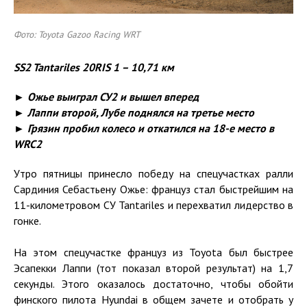
Фото: Toyota Gazoo Racing WRT
SS2 Tantariles 20RIS 1 – 10,71 км
► Ожье выиграл СУ2 и вышел вперед
► Лаппи второй, Лубе поднялся на третье место
► Грязин пробил колесо и откатился на 18-е место в
WRC2
Утро пятницы принесло победу на спецучастках ралли
Сардиния Себастьену Ожье: француз стал быстрейшим на
11-километровом СУ Tantariles и перехватил лидерство в
гонке.
На этом спецучастке француз из Toyota был быстрее
Эсапекки Лаппи (тот показал второй результат) на 1,7
секунды. Этого оказалось достаточно, чтобы обойти
финского пилота Hyundai в общем зачете и отобрать у