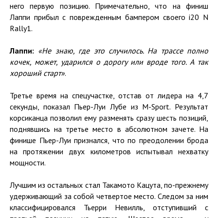
него первую позицию. Примечательно, что на финиш
Лаппи прибыл с поврежденным бампером своего i20 N
Rally1.
Лаппи:
«Не знаю, где это случилось. На трассе полно
кочек, может, ударился о дорогу или вроде того. А так
хороший старт»
.
Третье время на спецучастке, отстав от лидера на 4,7
секунды, показал Пьер-Луи Лубе из M-Sport. Результат
корсиканца позволил ему разменять сразу шесть позиций,
поднявшись на третье место в абсолютном зачете. На
финише Пьер-Луи признался, что по преодолении брода
на протяжении двух километров испытывал нехватку
мощности.
Лучшим из остальных стал Такамото Кацута, по-прежнему
удерживающий за собой четвертое место. Следом за ним
классифицировался Тьерри Невилль, отступивший с