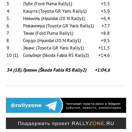
3.
Лубе (Ford Puma Rally1)
+5,5
4.
Кацута (Toyota GR Yaris Rally1)
+5,9
5.
Невилль (Hyundai i20 N Rally1)
+6,4
6.
Рованпера (Toyota GR Yaris Rally1)
+7,7
7.
Тянак (Ford Puma Rally1)
+8,8
8.
Сордо (Hyundai i20 N Rally1)
+9,5
9.
Эванс (Toyota GR Yaris Rally1)
+11,5
10 (1).
Сольберг (Skoda Fabia RS Rally2)
+14,6
...
34 (18).
Грязин (Škoda Fabia RS Rally2)
+1:04,6