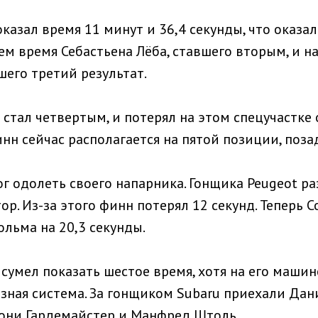
казал время 11 минут и 36,4 секунды, что оказал
ем время Себастьена Лёба, ставшего вторым, и на
шего третий результат.
стал четвертым, и потерял на этом спецучастке 
нн сейчас располагается на пятой позиции, поза
г одолеть своего напарника. Гонщика Peugeot ра
тор. Из-за этого финн потерял 12 секунд. Теперь 
ольма на 20,3 секунды.
сумел показать шестое время, хотя на его машин
зная система. За гонщиком Subaru приехали Дан
они Гардемайстер и Манфред Штоль.