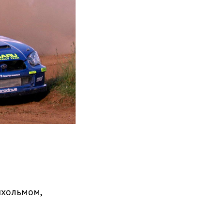
нхольмом,