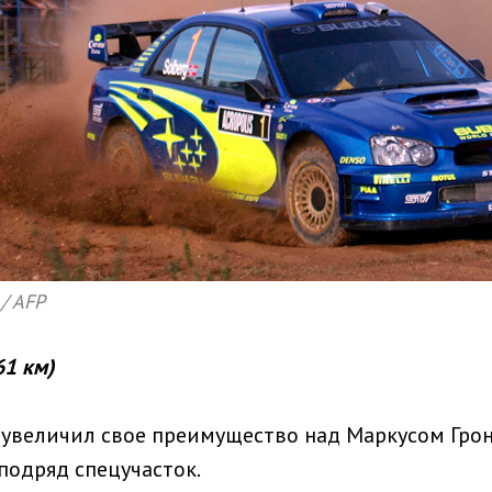
 / AFP
61 км)
 увеличил свое преимущество над Маркусом Гро
подряд спецучасток.