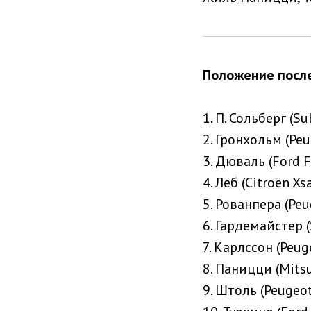
Положение после
1. П. Сольберг (S
2. Гронхольм (Pe
3. Дюваль (Ford F
4. Лёб (Citroën X
5. Рованпера (Pe
6. Гардемайстер 
7. Карлссон (Peug
8. Паницци (Mitsu
9. Штоль (Peugeo