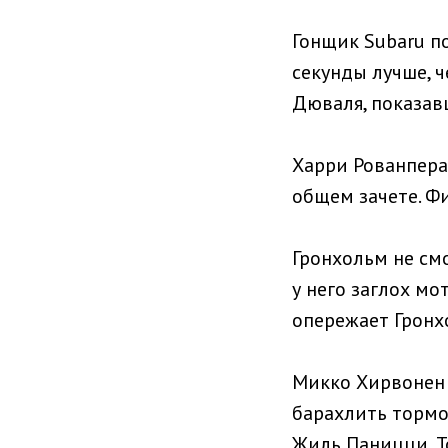
Гонщик Subaru по
секунды лучше, ч
Дюваля, показав
Харри Рованпера 
общем зачете. Фи
Гронхольм не смо
у него заглох мо
опережает Гронх
Микко Хирвонен 
барахлить тормо
Жиль Паницци, Т