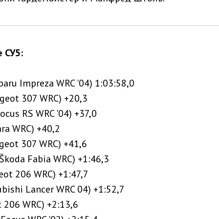
 СУ5:
ubaru Impreza WRC '04) 1:03:58,0
ugeot 307 WRC) +20,3
ocus RS WRC '04) +37,0
sara WRC) +40,2
ugeot 307 WRC) +41,6
(Škoda Fabia WRC) +1:46,3
eot 206 WRC) +1:47,7
bishi Lancer WRC 04) +1:52,7
t 206 WRC) +2:13,6