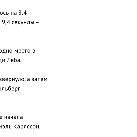
ось на 8,4
 9,4 секунды –
одно место в
ди Лёба.
звернуло, а затем
Сольберг
е начала
иэль Карлссон,