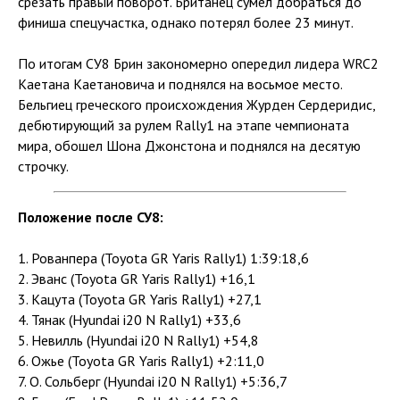
срезать правый поворот. Британец сумел добраться до
финиша спецучастка, однако потерял более 23 минут.
По итогам СУ8 Брин закономерно опередил лидера WRC2
Каетана Каетановича и поднялся на восьмое место.
Бельгиец греческого происхождения Журден Сердеридис,
дебютирующий за рулем Rally1 на этапе чемпионата
мира, обошел Шона Джонстона и поднялся на десятую
строчку.
Положение после СУ8:
1. Рованпера (Toyota GR Yaris Rally1) 1:39:18,6
2. Эванс (Toyota GR Yaris Rally1) +16,1
3. Кацута (Toyota GR Yaris Rally1) +27,1
4. Тянак (Hyundai i20 N Rally1) +33,6
5. Невилль (Hyundai i20 N Rally1) +54,8
6. Ожье (Toyota GR Yaris Rally1) +2:11,0
7. О. Сольберг (Hyundai i20 N Rally1) +5:36,7