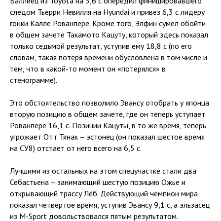
Валлиец из Toyota на 3,6 с опередил финишировавшего
следом Тьерри Невилля на Hyundai и привез 6,3 с лидеру
гонки Калле Рованпере. Кроме того, Элфин сумел обойти
в общем зачете Такамото Кацуту, который здесь показал
только седьмой результат, уступив ему 18,8 с (по его
словам, такая потеря времени обусловлена в том числе и
тем, что в какой-то момент он «потерялся» в
стенограмме).
Это обстоятельство позволило Эвансу отобрать у японца
вторую позицию в общем зачете, где он теперь уступает
Рованпере 16,1 с. Позиции Кацуты, в то же время, теперь
угрожает Отт Тянак – эстонец (он показал шестое время
на СУ8) отстает от него всего на 6,5 с.
Лучшими из остальных на этом спецучастке стали два
Себастьена – занимающий шестую позицию Ожье и
открывающий трассу Лёб. Действующий чемпион мира
показал четвертое время, уступив Эвансу 9,1 с, а эльзасец
из M-Sport довольствовался пятым результатом.