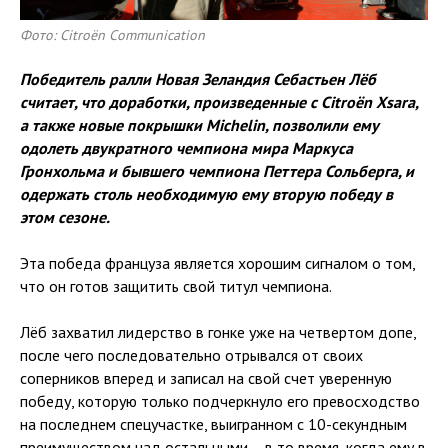
Фото: Citroën Communication
Победитель ралли Новая Зеландия Себастьен Лёб
считает, что доработки, произведенные с Citroën Xsara,
а также новые покрышки Michelin, позволили ему
одолеть двукратного чемпиона мира Маркуса
Гронхольма и бывшего чемпиона Петтера Сольберга, и
одержать столь необходимую ему вторую победу в
этом сезоне.
Эта победа француза является хорошим сигналом о том,
что он готов защитить свой титул чемпиона.
Лёб захватил лидерство в гонке уже на четвертом допе,
после чего последовательно отрывался от своих
соперников вперед и записал на свой счет уверенную
победу, которую только подчеркнуло его превосходство
на последнем спецучастке, выигранном с 10-секундным
преимуществом над остальными – в то время, когда ему в