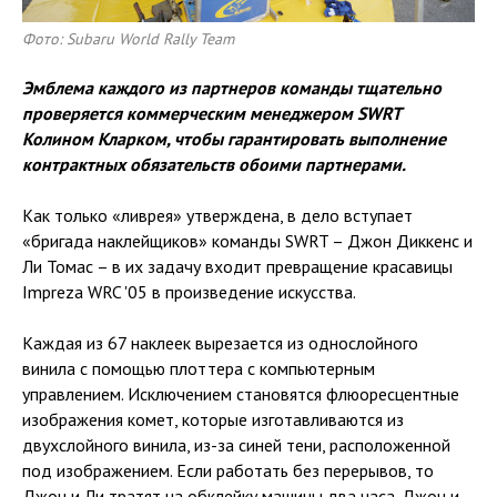
Фото: Subaru World Rally Team
Эмблема каждого из партнеров команды тщательно
проверяется коммерческим менеджером SWRT
Колином Кларком, чтобы гарантировать выполнение
контрактных обязательств обоими партнерами.
Как только «ливрея» утверждена, в дело вступает
«бригада наклейщиков» команды SWRT – Джон Диккенс и
Ли Томас – в их задачу входит превращение красавицы
Impreza WRC '05 в произведение искусства.
Каждая из 67 наклеек вырезается из однослойного
винила с помощью плоттера с компьютерным
управлением. Исключением становятся флюоресцентные
изображения комет, которые изготавливаются из
двухслойного винила, из-за синей тени, расположенной
под изображением. Если работать без перерывов, то
Джон и Ли тратят на обклейку машины два часа. Джон и