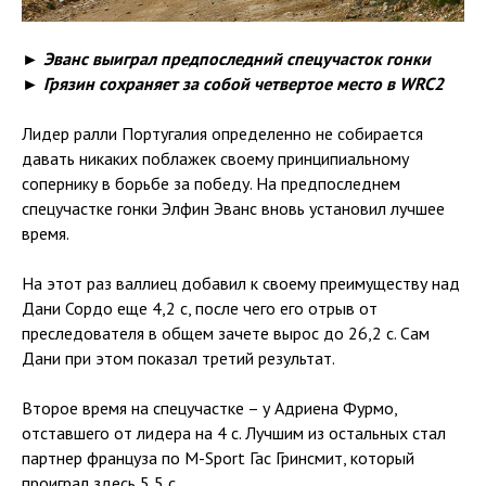
► Эванс выиграл предпоследний спецучасток гонки
► Грязин сохраняет за собой четвертое место в WRC2
Лидер ралли Португалия определенно не собирается
давать никаких поблажек своему принципиальному
сопернику в борьбе за победу. На предпоследнем
спецучастке гонки Элфин Эванс вновь установил лучшее
время.
На этот раз валлиец добавил к своему преимуществу над
Дани Сордо еще 4,2 с, после чего его отрыв от
преследователя в общем зачете вырос до 26,2 с. Сам
Дани при этом показал третий результат.
Второе время на спецучастке – у Адриена Фурмо,
отставшего от лидера на 4 с. Лучшим из остальных стал
партнер француза по M-Sport Гас Гринсмит, который
проиграл здесь 5,5 с.