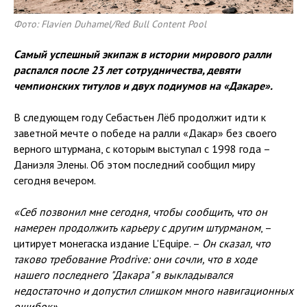
Фото: Flavien Duhamel/Red Bull Content Pool
Самый успешный экипаж в истории мирового ралли
распался после 23 лет сотрудничества, девяти
чемпионских титулов и двух подиумов на «Дакаре».
В следующем году Себастьен Лёб продолжит идти к
заветной мечте о победе на ралли «Дакар» без своего
верного штурмана, с которым выступал с 1998 года –
Даниэля Элены. Об этом последний сообщил миру
сегодня вечером.
«Себ позвонил мне сегодня, чтобы сообщить, что он
намерен продолжить карьеру с другим штурманом
, –
цитирует монегаска издание L'Equipe. –
Он сказал, что
таково требование Prodrive: они сочли, что в ходе
нашего последнего "Дакара" я выкладывался
недостаточно и допустил слишком много навигационных
ошибок»
.