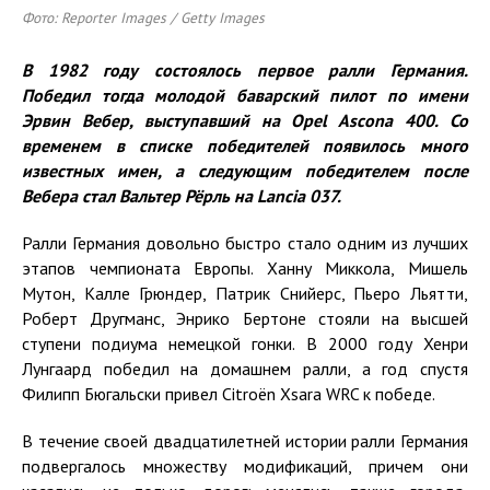
Фото: Reporter Images / Getty Images
В 1982 году состоялось первое ралли Германия.
Победил тогда молодой баварский пилот по имени
Эрвин Вебер, выступавший на Opel Ascona 400. Со
временем в списке победителей появилось много
известных имен, а следующим победителем после
Вебера стал Вальтер Рёрль на Lancia 037.
Ралли Германия довольно быстро стало одним из лучших
этапов чемпионата Европы. Ханну Миккола, Мишель
Мутон, Калле Грюндер, Патрик Снийерс, Пьеро Льятти,
Роберт Другманс, Энрико Бертоне стояли на высшей
ступени подиума немецкой гонки. В 2000 году Хенри
Лунгаард победил на домашнем ралли, а год спустя
Филипп Бюгальски привел Citroën Xsara WRC к победе.
В течение своей двадцатилетней истории ралли Германия
подвергалось множеству модификаций, причем они