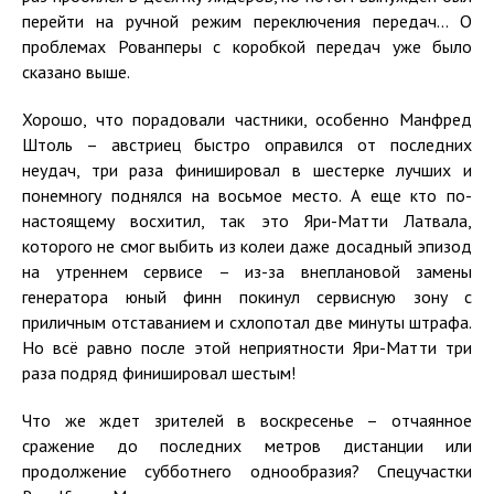
перейти на ручной режим переключения передач... О
проблемах Рованперы с коробкой передач уже было
сказано выше.
Хорошо, что порадовали частники, особенно Манфред
Штоль – австриец быстро оправился от последних
неудач, три раза финишировал в шестерке лучших и
понемногу поднялся на восьмое место. А еще кто по-
настоящему восхитил, так это Яри-Матти Латвала,
которого не смог выбить из колеи даже досадный эпизод
на утреннем сервисе – из-за внеплановой замены
генератора юный финн покинул сервисную зону с
приличным отставанием и схлопотал две минуты штрафа.
Но всё равно после этой неприятности Яри-Матти три
раза подряд финишировал шестым!
Что же ждет зрителей в воскресенье – отчаянное
сражение до последних метров дистанции или
продолжение субботнего однообразия? Спецучастки