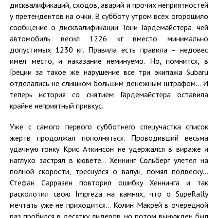
дисквалификаций, сходов, аварий и прочих неприятностей
у претендентов на очки. В субботу утром всех огорошило
сообщение о дисквалификации Тони Гардемайстера, чей
автомобиль весил 1226 кг вместо минимально
допустимых 1230 кг. Правила есть правила – недовес
имел место, и наказание неминуемо. Но, помнится, в
Греции за такое же нарушение все три экипажа Subaru
отделались не слишком большим денежным штрафом... И
теперь история со снятием Гардемайстера оставила
крайне неприятный привкус.
Уже с самого первого субботнего спецучастка список
жертв продолжал пополняться. Проводивший весьма
удачную гонку Крис Аткинсон не удержался в вираже и
наглухо застрял в кювете... Хеннинг Сольберг улетел на
полной скорости, треснулся о валун, помял подвеску...
Стефан Сарразен повторил ошибку Хеннинга и так
расколотил свою Impreza на камнях, что о SupeRally
мечтать уже не приходится... Колин Макрей в очередной
раз пробился в десятку лидеров, но потом вынужден был