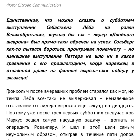
Фото: Citroën Communication
Единственное, что можно сказать о субботнем
выступлении Себастьена Лёба на ралли
Великобритания, звучало бы так – лидер «Двойного
шеврона» был прямо-таки обречен на успех. Сольберг
как-то пытался бороться, проигрывал понемногу – но
нынешнее выступление Петтера не шло ни в какое
сравнение с его прошлогодним, когда норвежец в
отчаянной драке на финише вырвал-таки победу у
эльзасца!
Гронхольм после вчерашних проблем старался как мог, но
темпа Лёба все-таки не выдерживал – немаленькое
отставание от лидера выросло еще секунд на двадцать.
Поэтому уже после трех первых субботних спецучастков
Маркус решал самую насущную задачу – догнать и
опередить Рованперу. И шел к этой цели самым
неумолимым образом, отыграв в течение пяти допов