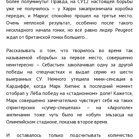
более полуминуты! Правда, на СУ12 настоящей борьбы
уже не получилось – у Харри закапризничала коробка
передач, и Маркус спокойно прошел на третье место.
Очень неплохой результат, особенно после такого
нескладного начала гонки, но всё равно лидер Peugeot
ждал от британской гонки большего...
Рассказывать о том, что творилось во время так
называемой «борьбы» за первое место, совершенно
неинтересно – Себастьен заколачивал одну за другой
победы на спецучастках и выдал серию из шести
выигранных СУ. Немного утешила мини-сенсация в
Кардиффе, когда Марк Хиггинс в последний момент
отобрал у Лёба победу на «стадионном» допе! Кажется,
Марк совершенно замечательно чувствует себя на таких
спринтерских «супер-спешелах» – на «Акрополе»
англичанин тоже чуть было не «обул» эльзасца на
Олимпийском стадионе, показав второе время.
И оставалось только подсчитывать количество