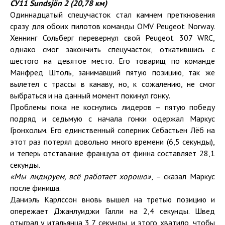
СУ11
Sundsj
ö
n
2 (20,78 км)
Одиннадцатый спецучасток стал камнем преткновения
сразу для обоих пилотов команды OMV Peugeot Norway.
Хеннинг Сольберг перевернул свой Peugeot 307 WRC,
однако смог закончить спецучасток, откатившись с
шестого на девятое место. Его товарищ по команде
Манфред Штоль, занимавший пятую позицию, так же
вылетел с трассы в канаву, но, к сожалению, не смог
выбраться и на данный момент покинул гонку.
Проблемы пока не коснулись лидеров – пятую победу
подряд и седьмую с начала гонки одержал Маркус
Гронхольм. Его единственный соперник Себастьен Лёб на
этот раз потерял довольно много времени (6,5 секунды),
и теперь отставание француза от финна составляет 28,1
секунды.
«Мы лидируем, всё работает хорошо»
, – сказал Маркус
после финиша.
Даниэль Карлссон вновь вышел на третью позицию и
опережает Джанлуиджи Галли на 2,4 секунды. Швед
отыграл у итальянца 3,7 секунды, и этого хватило, чтобы